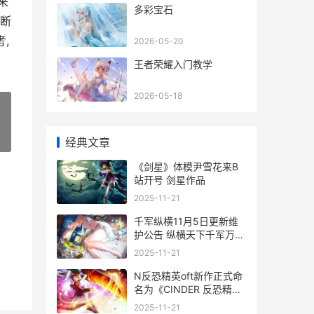
来
多彩宝石
判断
,
2026-05-20
王者荣耀入门教学
2026-05-18
»
经典文章
《剑星》体模尹雪花来B
站开号 剑星作品
2025-11-21
千军纵横11月5日更新维
护公告 纵横天下千军万马
什么歌
2025-11-21
N反恐精英oft新作正式命
名为《CINDER 反恐精英
2020
2025-11-21