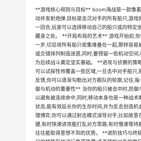
**游戏核心规则与目标** boom海战是一款
动并发射炮弹,目标是击沉对手的所有船只,游戏
一回合,玩家可以选择移动自己的船只或向特定
藏身之处。 **开局布局的艺术** 游戏开始前
一步,切忌将所有船只密集堆叠在一起,那样容易
或交错排列制造迷惑,同时,要预留一些机动空间
为后续战斗奠定坚实基础。 **进攻与侦察的策略
可以试探性地覆盖一些区域,一旦击中对手船只
反馈,你可以逐渐勾勒出对方舰队的轮廓,记住,每
御与机动的重要性** 当你的船只被击中时,防
以避免被连续命中,同时,移动本身也是一种战术
状态,能有效延长你的生存时间,并为反击创造机会
理博弈,你可以通过射击模式误导对手,比如故意
键,有时快速进攻能打乱对方思路,有时慢速等待
往往能取得意想不到的优势。 **进阶技巧与终极