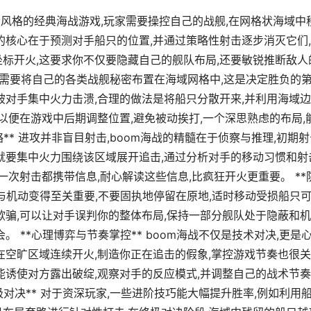
像素风格的经典海战游戏,玩家需要操控自己的战舰,在网格状海域中
的核心在于预测对手船只的位置,并通过策略性射击逐步消灭它们
坐标开火,这要求你不仅要隐藏自己的舰队布局,还要敏锐推断敌人
,你需要将自己的各类战舰秘密布置在海域网格中,这是决定胜负的
被对手集中火力击溃,合理的做法是将船只分散开来,并利用海域
,以便在游戏中后期调整位置,避免被动挨打,一个深思熟虑的布局,
** 进攻并非盲目射击,boom海战的精髓在于侦察与推理,初期射
,就要集中火力围绕该区域展开追击,通过分析对手的移动习惯和射
一次射击都携带信息,耐心解读这些信息,比疯狂开火更重要。 **
御与机动变得至关重要,不要固执地停留在原地,适时移动受损船只
欺骗,可以让对手误判你的整体布局,保持一部分舰队处于隐蔽和
。 **心理博弈与节奏掌控** boom海战不仅是技术对决,更是
在空旷区域连续开火,制造你正在追击的假象,掌控游戏节奏也很关
能诱使对方露出破绽,观察对手的反应模式,并调整自己的战术节奏
对决** 对于资深玩家,一些进阶技巧能大幅提升胜率,例如利用