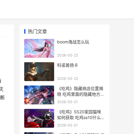
热门文章
boom海战怎么玩
2026-05-22
科诺普扬卡
2026-05-22
海
《吃鸡》隐藏商店位置揭
灭
晓 吃鸡里面的隐藏地方有
推断
哪些?
2026-05-21
《吃鸡》SS20家园猫咪
如何获取 吃鸡ss10什么时
候开始
2026-05-21