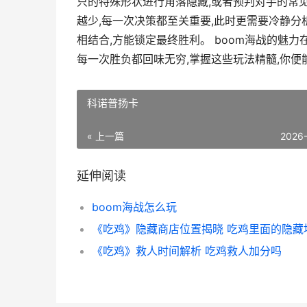
只的特殊形状进行角落隐藏,或者预判对手的常
越少,每一次决策都至关重要,此时更需要冷静分
相结合,方能锁定最终胜利。 boom海战的魅
每一次胜负都回味无穷,掌握这些玩法精髓,你便
科诺普扬卡
« 上一篇
2026
延伸阅读
boom海战怎么玩
《吃鸡》救人时间解析 吃鸡救人加分吗