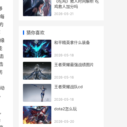
《吃鸡》救人时间解析 吃
鸡救人加分吗
移
2026-05-21
,每
的
第
猜你喜欢
边缘
和平精英拿什么装备
能
2026-05-18
击
击
王者荣耀最强战绩图片
防
2026-05-16
可
王者荣耀战队cd
机动
心
2026-05-18
dota2怎么玩
,
船
2026-05-20