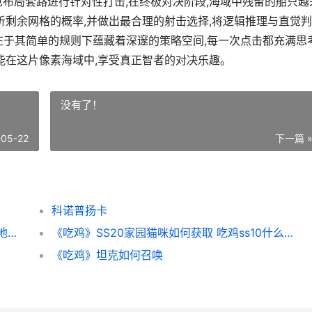
见布局套路进行针对性打击,在终极对决阶段,海域中残留的船只越
析剩余网格的概率,并做出最合理的射击选择,将逻辑推理与直觉
力在于其简单的规则下蕴藏着深邃的策略空间,每一次点击都充满思考
能在这片像素海域中,享受真正智者的对决乐趣。
没有了！
-05-22
下一篇 
科诺普扬卡
《吃鸡》隐藏商店位置揭晓 吃鸡里面的隐藏地方有哪些?
《吃鸡》SS20家园猫咪如何获取 吃鸡ss10什么时候开始
《吃鸡》坦克如何召唤