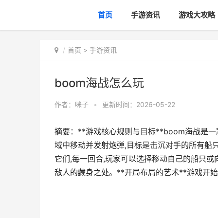
首页
手游资讯
游戏大攻略
首页
>
手游资讯
boom海战怎么玩
作者：
咪子
•
更新时间：2026-05-22
摘要：**游戏核心规则与目标**boom海战是
域中移动并发射炮弹,目标是击沉对手的所有船
它们,每一回合,玩家可以选择移动自己的船只或
敌人的藏身之处。**开局布局的艺术**游戏开始前