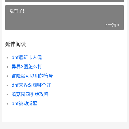
没有了！
下一篇 »
延伸阅读
dnf最新卡人偶
异界3图怎么打
冒险岛可以用的符号
dnf天界深渊哪个好
蘑菇园四季版攻略
dnf被动觉醒