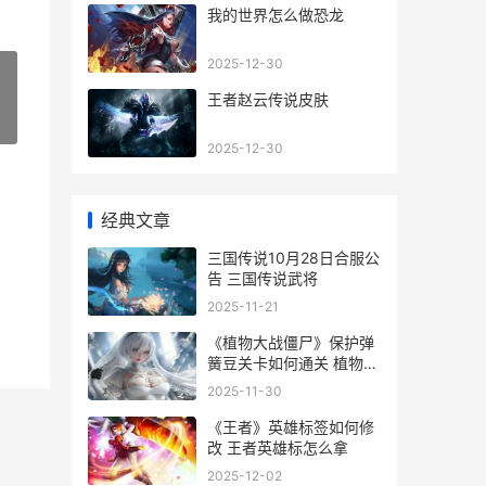
我的世界怎么做恐龙
2025-12-30
王者赵云传说皮肤
»
2025-12-30
经典文章
三国传说10月28日合服公
告 三国传说武将
2025-11-21
《植物大战僵尸》保护弹
簧豆关卡如何通关 植物大
战僵尸老版本
2025-11-30
《王者》英雄标签如何修
改 王者英雄标怎么拿
2025-12-02