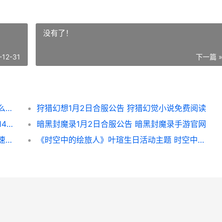
没有了！
-12-31
下一篇 
《王者》营地战斗力解析 王者营地战斗力怎么刷高
狩猎幻想1月2日合服公告 狩猎幻觉小说免费阅读
《最终幻想14》道具商城最新上架 最终幻想14商城
暗黑封魔录1月2日合服公告 暗黑封魔录手游官网
《王者》如何快速完成金币赠送 王者如何快速提升亲密度
《时空中的绘旅人》叶瑄生日活动主题 时空中的绘旅人开服时间