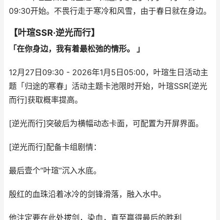
09:30开始。不畏行走于寒冷和风雪，由于春日就在身边。
【叶瑄SSR·逆光而行】
「在你身边，我有着最松弛的情形。 」
12月27日09:30 - 2026年1月5日05:00，叶瑄生日活动主
题「归途的寒春」活动主题卡池限时开始，叶瑄SSR[逆光
而行]获取概率提高。
[逆光而行]突破后为横幅动态卡面，可配置为开屏界面。
[逆光而行]配备卡组剧情：
最后壹个“叶瑄”沉入水底。
‎殷红的血珠沿着冰冷的剑锋滑落，融入水中。
‎他注定要在此处拔剑，染血，直至赢得最后的胜利