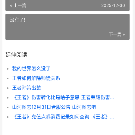
« 上一篇
2025-12-30
没有了！
下一篇 »
延伸阅读
我的世界怎么没了
王者如何解除师徒关系
王者孙策出装
《王者》伤害转化比是啥子意思 王者荣耀伤害转换
山河图志12月31日合服公告 山河图志吧
《王者》充值点券消费记录如何查询 《王者》充值点有哪些