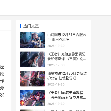
热门文章
山河图志12月31日合服公
告 山河图志吧
2025-12-30
《王者》充值点券消费记
录如何查询 《王者》充值
点有哪些
2025-12-30
操
仙境物语12月30日更新维
原
护公告 仙境物语吧
作
2025-12-30
务
《王者》ios转安卓教程
家
王者荣耀ios转安卓注意事
项
2025-12-30