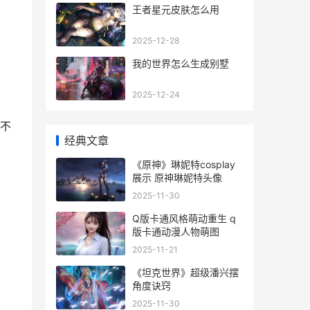
王者星元皮肤怎么用
2025-12-28
我的世界怎么生成别墅
2025-12-24
不
经典文章
《原神》琳妮特cosplay
展示 原神琳妮特头像
2025-11-30
Q版卡通风格萌动重生 q
版卡通动漫人物萌图
2025-11-21
《坦克世界》超级潘兴摆
角度诀窍
2025-11-30