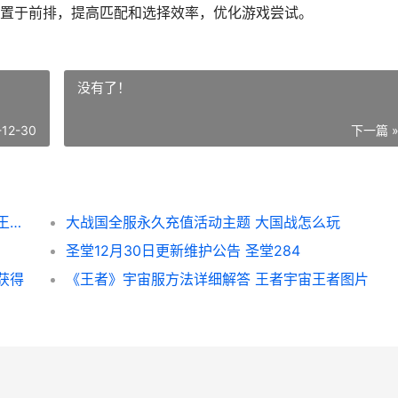
置于前排，提高匹配和选择效率，优化游戏尝试。
没有了！
-12-30
下一篇 
《王者》如何将常用英雄放置在前排 怎么把王者荣耀转移到别的微信
大战国全服永久充值活动主题 大国战怎么玩
圣堂12月30日更新维护公告 圣堂284
获得
《王者》宇宙服方法详细解答 王者宇宙王者图片