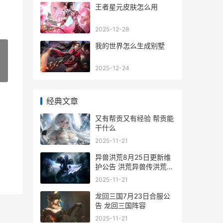
王者星元皮肤怎么用
2025-12-28
我的世界怎么生成别墅
2025-12-24
»
经典文章
又有帮贡又有经验 帮贡能
干什么
2025-11-21
异兽洪荒8月25日更新维
护公告 洪荒异兽传洪荒争
霸在哪
2025-11-21
龙回三国7月23日合服公
告 龙回三国阵容
2025-11-21