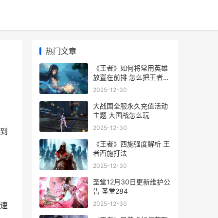
热门文章
《王者》如何将常用英雄
放置在前排 怎么把王者荣
耀转移到别的微信
2025-12-30
大战国全服永久充值活动
主题 大国战怎么玩
2025-12-30
到
《王者》西施强度解析 王
者西施打法
2025-12-30
圣堂12月30日更新维护公
告 圣堂284
2025-12-30
速