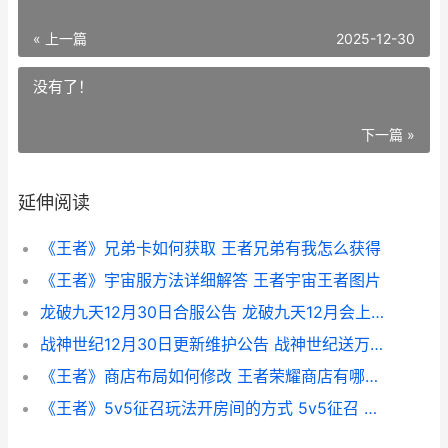
« 上一篇
2025-12-30
没有了！
下一篇 »
延伸阅读
《王者》兄弟卡如何获取 王者兄弟有我怎么获得
《王者》宇宙服方法详细解答 王者宇宙王者图片
龙破九天12月30日合服公告 龙破九天12月会上线吗?
战神世纪12月30日更新维护公告 战神世纪送万抽攻略
《王者》商店布局如何修改 王者荣耀商店有哪些皮肤
《王者》5v5征召玩法开房间的方式 5v5征召 可以上星吗