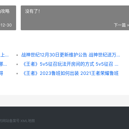
抽攻略
没有了！
-12-30
下一篇 
龙破九天12月30日合服公告 龙破九天12月会上线吗?
战神世纪12月30日更新维护公告 战神世纪送万抽攻略
《王者》商店布局如何修改 王者荣耀商店有哪些皮肤
《王者》5v5征召玩法开房间的方式 5v5征召 可以上星吗
得
《王者》2023鲁班如何出装 2021王者荣耀鲁班
自己的网站备案号
XML地图