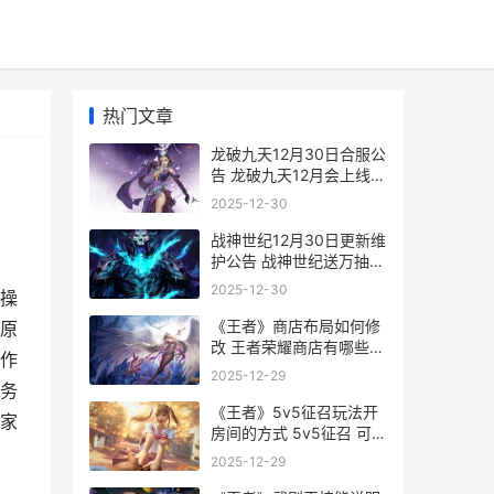
热门文章
龙破九天12月30日合服公
告 龙破九天12月会上线
吗?
2025-12-30
战神世纪12月30日更新维
护公告 战神世纪送万抽攻
略
2025-12-30
操
《王者》商店布局如何修
原
改 王者荣耀商店有哪些皮
作
肤
2025-12-29
务
《王者》5v5征召玩法开
家
房间的方式 5v5征召 可以
上星吗
2025-12-29