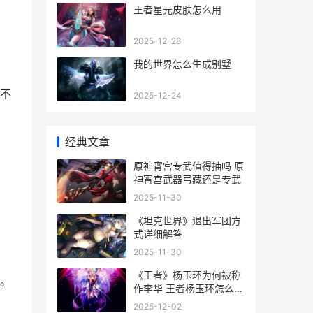
王者星元皮肤怎么用
2025-12-28
我的世界怎么生成别墅
不
2025-12-24
经典文章
原神宵宫专武值得抽吗 原
神宵宫武器弓藏还是专武
2025-11-30
《坦克世界》退出军团方
式详细解答
2025-11-30
《王者》杨玉环为何被称
。
作李华 王者杨玉环怎么玩
才有伤害
2025-12-02