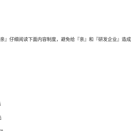
亲』仔细阅读下面内容制度，避免给『亲』和『研发企业』造成
陆
陆