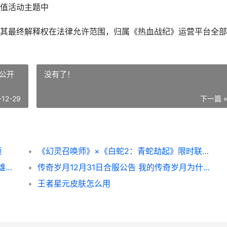
值活动主题中
其最终解释权在法律允许范围，归属《热血战纪》运营平台全部
公开
没有了！
-12-29
下一篇 
频
《幻灵召唤师》×《白蛇2：青蛇劫起》限时联动公开测试同步开始 幻灵召唤师破解版下载
《王者》排位赛奖励详细解答 王者排位赛英雄熟练多少可以上排位
传奇岁月12月31日合服公告 我的传奇岁月为什么章节乱了
王者星元皮肤怎么用