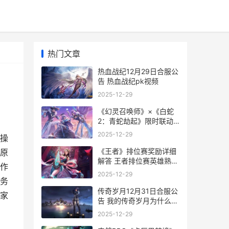
热门文章
热血战纪12月29日合服公
告 热血战纪pk视频
2025-12-29
《幻灵召唤师》×《白蛇
2：青蛇劫起》限时联动
公开测试同步开始 幻灵召
2025-12-29
操
唤师破解版下载
《王者》排位赛奖励详细
原
解答 王者排位赛英雄熟练
作
多少可以上排位
2025-12-29
务
传奇岁月12月31日合服公
家
告 我的传奇岁月为什么章
节乱了
2025-12-29