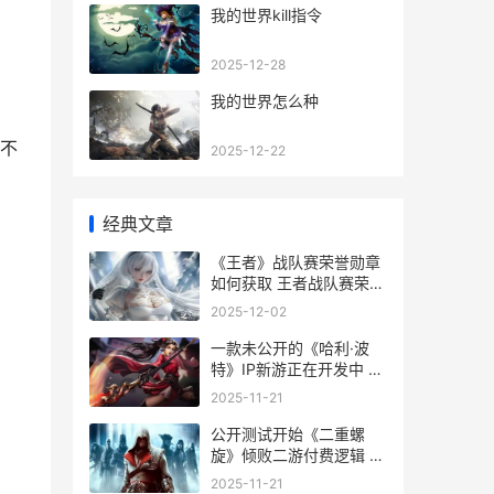
我的世界kill指令
2025-12-28
我的世界怎么种
不
2025-12-22
经典文章
《王者》战队赛荣誉勋章
如何获取 王者战队赛荣誉
勋章怎么获得
2025-12-02
一款未公开的《哈利·波
特》IP新游正在开发中 未
公开发表作品
2025-11-21
公开测试开始《二重螺
旋》倾败二游付费逻辑 公
开测试英文
2025-11-21