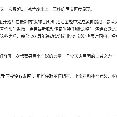
又一次崛起……冰荒废土上，王座的阴影再度显现。
度开始！在最新的“魔神喜刷刷”活动主题中完成魔神挑战，赢取
背饰限时返场！更有最新联动传奇时装“倾覆之殇”，演绎女妖之
些之后，魔兽 20 周年联动背部幻化“夺宝袋”也限时回归，把
者们可再一次驾驭另壹个全球的力量，号令天灾军团的亡者之力！
用“王权没有永恒”，即可获取不朽钥石、小宝石和神奇套装，继