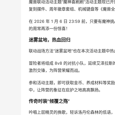
魔兽联动活动主题“魔神喜刷刷”活动主题现已开
复刻摆件、周年徽章套组、机械键盘等《魔兽全
在 2026 年 1 月 6 日 23:59 前，
的周常再添一份惊喜！
迷雾盆地，热血回归
联动战场方法“迷雾盆地”也在本次活动主题中热
冒险者将组成 8v8 的对抗小队，延续艾泽拉
激烈交锋，为阵营荣耀而战。
参和活动主题，即可获取金币、养成材料等奖励
中，让阵营的象征在庇护之地高高飘扬。
传奇时装“倾覆之殇”
吟唱上层精灵的挽歌，轻诉洛丹伦森林的低语，