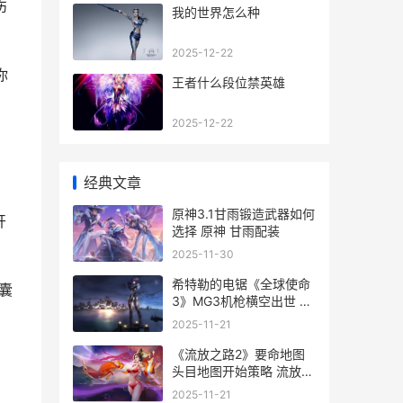
伤
我的世界怎么种
2025-12-22
你
王者什么段位禁英雄
2025-12-22
经典文章
原神3.1甘雨锻造武器如何
开
选择 原神 甘雨配装
2025-11-30
希特勒的电锯《全球使命
囊
3》MG3机枪横空出世 希
特勒的电锯是什么
2025-11-21
《流放之路2》要命地图
头目地图开始策略 流放之
路2市集
2025-11-21