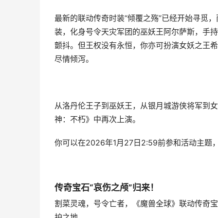
最新的联动传奇时装“倾覆之殇”已经开始寻觅
装，化身号令天灾军团的巫妖王阿尔萨斯，手持
颤抖。但王权没有永恒，你亦可扮演女妖之王希
尽情倾泻。
从洛丹伦王子到巫妖王，从银月城游侠将军到女
神：不朽》中再次上演。
你可以在2026年1月27日2:59前参和活动
传奇宝石“哀伤之颅”归来！
割菜灵魂，号令亡者，《魔兽全球》联动传奇宝
护之地。