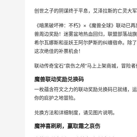
创世之子的阴谋终于平息，艾泽拉斯的亡灵大军
《暗黑破坏神：不朽》×《魔兽全球》联动已再
兽周边奖励！迷雾盆地热血回归，联盟部落战旗
希尔瓦娜斯和巫妖王阿尔萨斯的纠缠宿命。除了这
这次绝佳的补票机会！
联动传奇宝石“哀伤之颅”马上上架商城，冒险
魔兽联动奖励兑换码
一枚蕴含符文之力的联动奖励兑换码已就绪，运
你的庇护之地冒险。
兑换方法和详细制度，请见图片说明。
魔神喜刷刷，赢取霜之哀伤