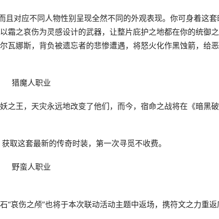
，而且对应不同人物性别呈现全然不同的外观表现。你可身着这套
以霜之哀伤为灵感设计的武器，让整片庇护之地都在你的统御之
尔瓦娜斯，背负被遗忘者的悲惨遭遇，将怒火化作黑蚀箭，给恶
猎魔人职业
妖之王，天灾永远地改变了他们，而今，宿命之战将在《暗黑破
主题，获取这套最新的传奇时装，第一次寻觅不收费。
野蛮人职业
石“哀伤之颅”也将于本次联动活动主题中返场，携符文之力重返