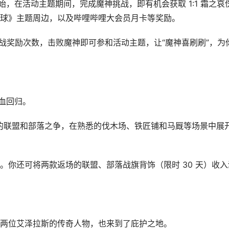
始，在活动主题期间，完成魔神挑战，即有机会获取 1:1 霜之哀
球》主题周边，以及哔哩哔哩大会员月卡等奖励。
只要有魔神挑战奖励次数，击败魔神即可参和活动主题，让“魔神喜刷刷”，为
血回归。
斯的联盟和部落之争，在熟悉的伐木场、铁匠铺和马厩等场景中展
。你还可将两款返场的联盟、部落战旗背饰（限时 30 天）收入
两位艾泽拉斯的传奇人物，也来到了庇护之地。