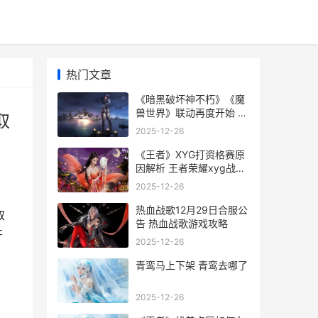
热门文章
《暗黑破坏神不朽》《魔
兽世界》联动再度开始 暗
取
黑破坏神不朽白金币赚取
2025-12-26
方法
《王者》XYG打资格赛原
因解析 王者荣耀xyg战队
百度百科
2025-12-26
热血战歌12月29日合服公
取
告 热血战歌游戏攻略
开
2025-12-26
青鸾马上下架 青鸾去哪了
2025-12-26