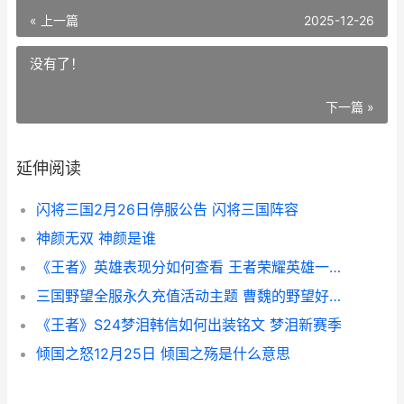
« 上一篇
2025-12-26
没有了！
下一篇 »
延伸阅读
闪将三国2月26日停服公告 闪将三国阵容
神颜无双 神颜是谁
《王者》英雄表现分如何查看 王者荣耀英雄一览图
三国野望全服永久充值活动主题 曹魏的野望好玩吗
《王者》S24梦泪韩信如何出装铭文 梦泪新赛季
倾国之怒12月25日 倾国之殇是什么意思