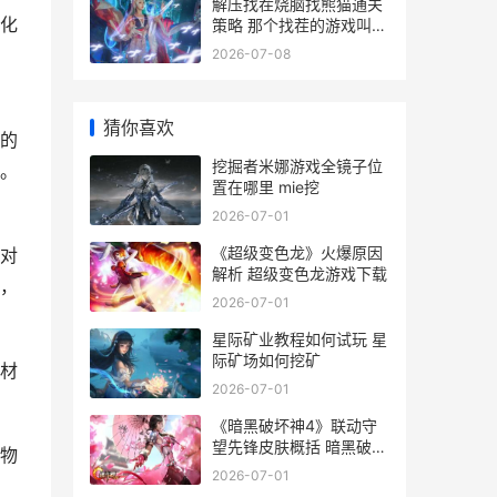
解压找茬烧脑找熊猫通关
化
策略 那个找茬的游戏叫什
么
2026-07-08
猜你喜欢
的
挖掘者米娜游戏全镜子位
。
置在哪里 mie挖
2026-07-01
《超级变色龙》火爆原因
对
解析 超级变色龙游戏下载
，
2026-07-01
星际矿业教程如何试玩 星
际矿场如何挖矿
材
2026-07-01
《暗黑破坏神4》联动守
望先锋皮肤概括 暗黑破坏
物
神4 14赛季
2026-07-01