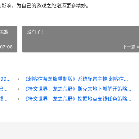
大的影响，为自己的游戏之旅增添更多精妙。
黑旗
没有了！
-07-08
下一篇 
重返未来1999回声谣值得抽取吗 重返未来1999回声谣
《刺客信条黑旗重制版》系统配置主推 刺客信条黑旗攻略
巨兽战场新人策略锦集图片文字详细解答 巨兽战场新手攻略
《符文世界：龙之荒野》斯克文地下城解开策略 符文世界龙之荒野高炉燃料
解压找茬烧脑找熊猫通关策略 那个找茬的游戏叫什么
《符文世界：龙之荒野》挖掘地点支线任务策略 符文世界龙之荒野法则符文