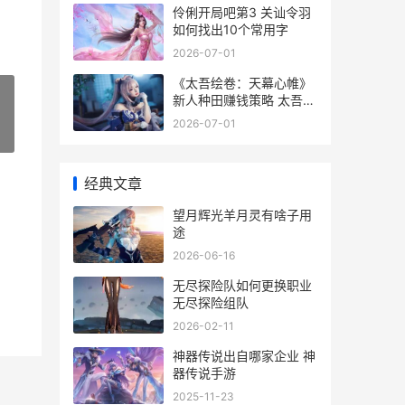
伶俐开局吧第3 关讪令羽
如何找出10个常用字
2026-07-01
《太吾绘卷：天幕心帷》
新人种田赚钱策略 太吾绘
卷天幕心帷
2026-07-01
»
经典文章
望月辉光羊月灵有啥子用
途
2026-06-16
无尽探险队如何更换职业
无尽探险组队
2026-02-11
神器传说出自哪家企业 神
器传说手游
2025-11-23