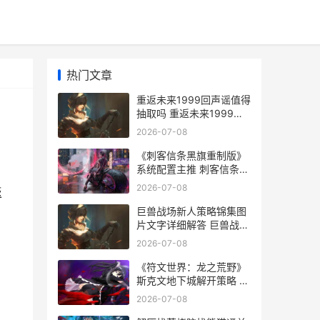
热门文章
重返未来1999回声谣值得
抽取吗 重返未来1999回
声谣
2026-07-08
《刺客信条黑旗重制版》
系统配置主推 刺客信条黑
旗攻略
2026-07-08
返
巨兽战场新人策略锦集图
片文字详细解答 巨兽战场
新手攻略
2026-07-08
《符文世界：龙之荒野》
斯克文地下城解开策略 符
文世界龙之荒野高炉燃料
2026-07-08