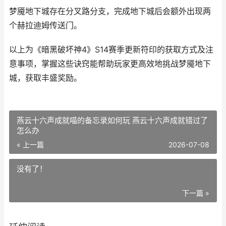
梦魇地下城存在分叉路分支，完成地下城后会额外出现两
个赫拉迪姆传送门。
以上为《暗黑破坏神4》S14赛季更新符印的获取方式及注
意事项，掌握这些诀窍能帮助玩家更高效地挑战梦魇地下
城，获取丰盛奖励。
燕云十六声成就喵的备忘录如何玩 燕云十六声成就错过了
怎么办
« 上一篇
2026-07-08
没有了！
下一篇 »