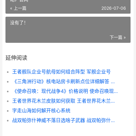
« 上一篇
2026-07-06
没有了！
下一篇 »
延伸阅读
王者舰队企业号航母如何组合阵型 军舰企业号
《三角洲行动》核电站房卡刷新点位详细解答 《三角洲行动》官网
《使命召唤：现代战争4》价格说明 使命召唤现代战争
王者世界花木兰皮肤如何获取 王者世界花木兰铭文
字走山海如何解开核心系统
战双帕弥什神威不落日选啥子武器 战双帕弥什神威壁纸