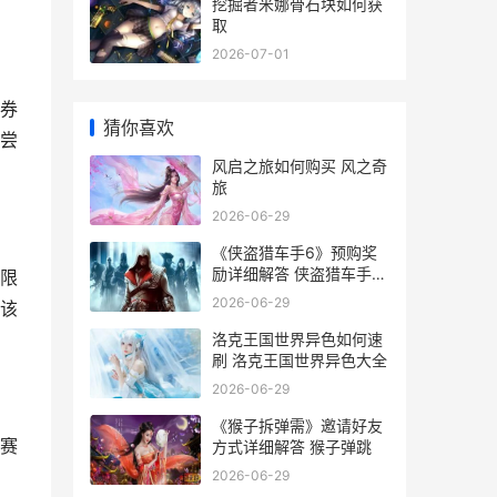
挖掘者米娜骨石块如何获
取
2026-07-01
券
猜你喜欢
尝
风启之旅如何购买 风之奇
旅
2026-06-29
《侠盗猎车手6》预购奖
励详细解答 侠盗猎车手6
限
什么时候出
2026-06-29
该
洛克王国世界异色如何速
刷 洛克王国世界异色大全
2026-06-29
《猴子拆弹需》邀请好友
赛
方式详细解答 猴子弹跳
2026-06-29