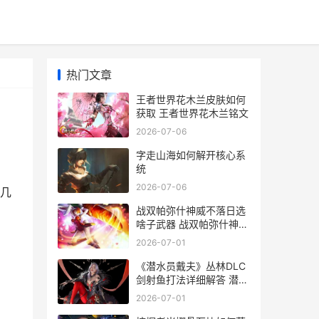
热门文章
王者世界花木兰皮肤如何
获取 王者世界花木兰铭文
2026-07-06
字走山海如何解开核心系
统
2026-07-06
几
战双帕弥什神威不落日选
啥子武器 战双帕弥什神威
壁纸
2026-07-01
《潜水员戴夫》丛林DLC
剑射鱼打法详细解答 潜水
员戴夫马粪海胆怎么获得
2026-07-01