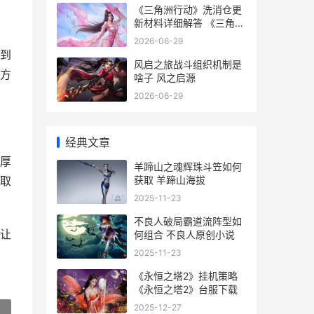
《三角洲行动》洗消仓更
新材料详细解答 《三角洲
行动》手游
2026-06-29
到
风启之旅战斗组织机制是
方
啥子 风之启源
2026-06-29
经典文章
厚
羊蹄山之魂辉珠斗笠如何
获取 羊蹄山海拔
取
2025-11-23
不良人破局霸道流阵型如
让
何组合 不良人原创小说
2025-11-23
《永恒之塔2》挂机策略
《永恒之塔2》台服下载
2025-12-27