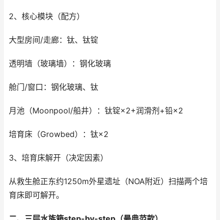
2、核心模块（配方）
大型房间/走廊：钛、钛锭
透明墙（玻璃墙）：钢化玻璃
舱门/窗口：钢化玻璃、钛
月池（Moonpool/船井）：钛锭×2+润滑剂+铅×2
培育床（Growbed）：钛×2
3、培育床解开（决定因素）
从救生舱正东约1250m外星遗址（NOA附近）扫描两个培
育床即可解开。
二、三层水族箱step-by-step（最典范款）