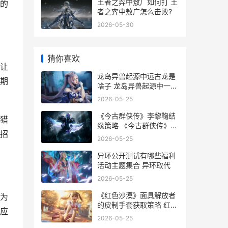
王者之弈中敖广如何打 王
的
者之弈中敖广怎么击败?
2026-05-30
猜你喜欢
让
龙岛异兽起源中远古龙是
期
啥子 龙岛异兽起源中一头
成年暴龙需要多少积分
2026-05-25
《今古群侠传》李黎鞠结
猎
缘策略 《今古群侠传》
招
钱
2026-05-25
异环公开测试有哪些福利
活动主题集合 异环取代
2026-05-25
《红色沙漠》面具解放者
为
的皮制手套获取策略 红色
应
沙漠分析
2026-05-25