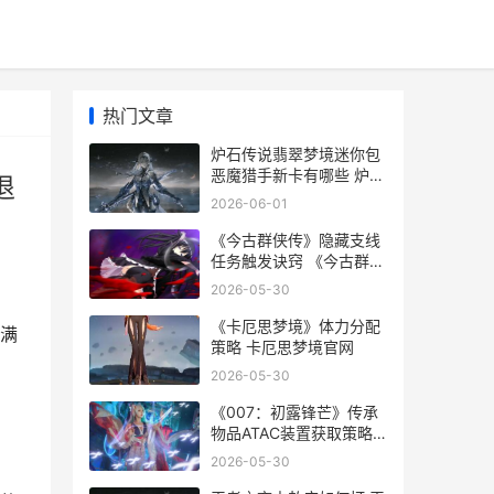
热门文章
炉石传说翡翠梦境迷你包
恶魔猎手新卡有哪些 炉石
退
传说翡翠梦境什么时候退
2026-06-01
环境
《今古群侠传》隐藏支线
任务触发诀窍 《今古群侠
传》新角色加点推荐
2026-05-30
《卡厄思梦境》体力分配
满
策略 卡厄思梦境官网
2026-05-30
《007：初露锋芒》传承
物品ATAC装置获取策略
007初露锋芒配置要求
2026-05-30