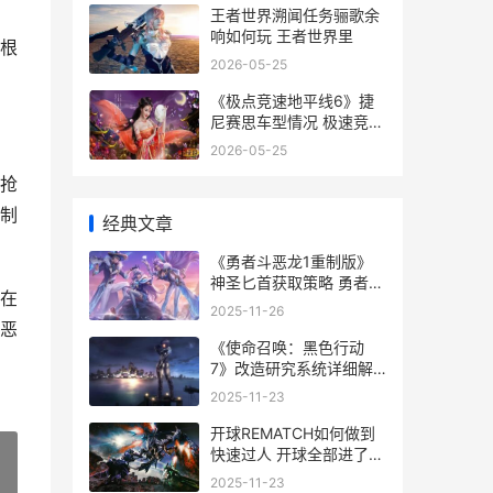
王者世界溯闻任务骊歌余
响如何玩 王者世界里
根
2026-05-25
《极点竞速地平线6》捷
尼赛思车型情况 极速竞赛
地平线
2026-05-25
抢
制
经典文章
《勇者斗恶龙1重制版》
神圣匕首获取策略 勇者斗
在
恶龙1&2 HD-2D重制版
2025-11-26
恶
《使命召唤：黑色行动
7》改造研究系统详细解
答 使命召唤黑色行动7战
2025-11-23
役模式
开球REMATCH如何做到
快速过人 开球全部进了怎
么做
2025-11-23