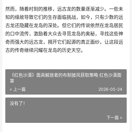
然而，随着时刻的推移，远古龙的数量逐渐减少。一些未
知的缘故导致它们的生存面临挑战，如今，只有少数的远
古龙还隐藏在龙岛的深处。但它们的传说依然在龙岛居民
的口中流传，激励着大众去寻觅龙岛的奥秘，寻找这些神
奇而强大的远古龙，揭开它们起源的真正面纱，让这段远
古的传奇继续闪耀在龙岛的历史天空。
《红色沙漠》面具解放者的布制披风获取策略 红色沙漠面
罩
« 上一篇
2026-05-24
没有了！
下一篇 »