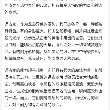
片奇异全球中异兽的起源，拥有着令人惊叹的力量和神奇
的身世。
远古龙，作为龙岛异兽的源头，其形态各异，每一种都独
具特色。有的身形巨大，如山岳般巍峨，鳞片闪烁着金属
般的光泽，仿佛是从古老的神话中走出的巨兽。它们张开
巨口时，能喷出炽热的火焰，所到之处，一切皆被焚烧殆
尽。有的则身形矫健，犹如灵动的风，在空中穿梭自如，
其翅膀展开，遮天蔽日，能引发强大的风暴。
远古龙的能力超乎想象。它们具有强大的魔法力量，能够
操控元素之力。土属性的远古龙可以随意改变大地的形
态，创新高山峡谷；水属性的能掀起滔天巨浪，淹没大片
区域；雷属性的能释放出震撼天地的雷电，瞬间摧毁周围
的一切。而且，它们拥有着超凡的聪明，历经岁月的沉
淀，对世间万物有着深刻的领会。