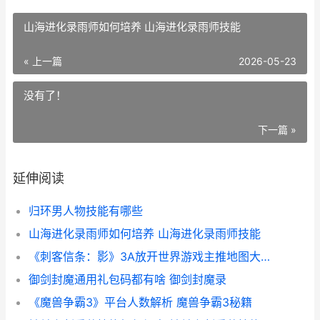
山海进化录雨师如何培养 山海进化录雨师技能
« 上一篇
2026-05-23
没有了！
下一篇 »
延伸阅读
归环男人物技能有哪些
山海进化录雨师如何培养 山海进化录雨师技能
《刺客信条：影》3A放开世界游戏主推地图大自由度高的刺客信条影为何值得一试 刺客信条影阿市公主杀不杀
御剑封魔通用礼包码都有啥 御剑封魔录
《魔兽争霸3》平台人数解析 魔兽争霸3秘籍