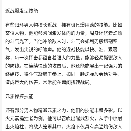
近战爆发型技能
有些归环男人物擅长近战，拥有极具爆用劲的技能。比如
某位人物，他能够瞬间激发体内的力量，周身环绕着炽热
的斗气光芒。当他冲给敌人时，斗气会如利刃般切割空
气，发出尖锐的呼啸声。他的近战技能以快、准、狠著
称，每一次挥击都蕴含着强大的力量，能够轻易撕裂敌人
的防线。在连续快速的攻击后，他还能施展出一记强力的
终结技，将斗气凝聚于拳上，如同一颗炮弹般轰给对手，
造成巨大的伤害，常常能在瞬间扭转战局。
元素操控技能
还有部分男人物精通元素之力，他们的技能丰盛多彩。以
火元素操控者为例，他可以召唤出熊熊烈火，从手中喷射
出火焰柱，将敌人笼罩其中。火焰不仅具有高温灼伤敌人