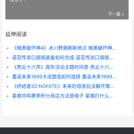
下一篇 »
延伸阅读
《暗黑破坏神4》冰川野兽刷新地点 暗黑破坏神4配置要求
诺亚传说口袋版装备如何合成 诺亚传说口袋版电脑怎么下载
《燕云十六声》周年活动主题时间表 燕云十六声官服下载
重返未来1999卡戎塑造如何选择 重返未来1999卡珊德拉
《终结者2D:NOFATE》未来的母亲玩法解开策略 《终结者6:黑暗命运》
星痕共鸣赛季积分商店方法是啥子 星痕打什么位置