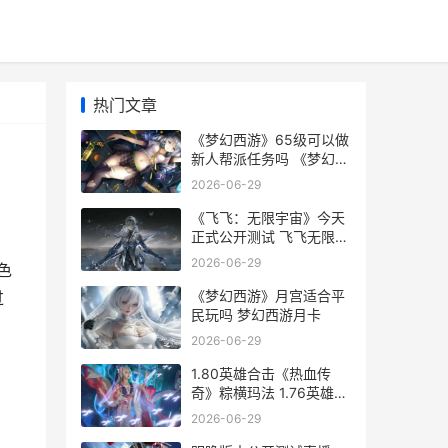
热门文章
《梦幻西游》65级可以做
新人帮派任务吗 《梦幻西
游》65级攻略
2026-06-29
《飞飞：无限宇宙》今天
正式公开测试 飞飞无限宇
宙官网
2026-06-29
色
《梦幻西游》月宫适合平
过
民玩吗 梦幻西游月卡
2026-06-29
1.80英雄合击《热血传
奇》粽横玛法 1.76英雄合
击版本手游
2026-06-29