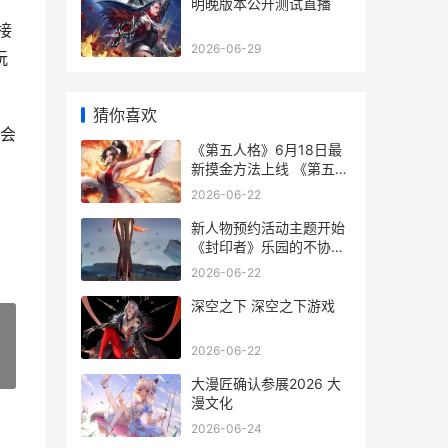
明晚版本公开测试直播
接
2026-06-29
玩
猜你喜欢
都会
《第五人格》6月18日最
新摸金方法上线 《第五人
格》官服入口下载安装
2026-06-22
新人物预约活动主题开始
《封印者》乐园的不协和
音新剧情更新 新人物预约
2026-06-22
活动怎么取消
深空之下 深空之下游戏
2026-06-22
»
大漫匠确认参展2026 大
漫文化
2026-06-24