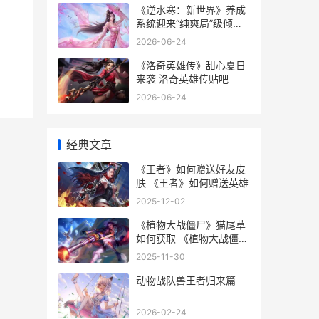
《逆水寒：新世界》养成
系统迎来“纯爽局”级倾败
改革 逆水寒新世界
2026-06-24
《洛奇英雄传》甜心夏日
来袭 洛奇英雄传贴吧
2026-06-24
经典文章
《王者》如何赠送好友皮
肤 《王者》如何赠送英雄
2025-12-02
《植物大战僵尸》猫尾草
如何获取 《植物大战僵
尸》
2025-11-30
动物战队兽王者归来篇
2026-02-24