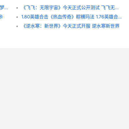
《梦幻西游》65级可以做新人帮派任务吗 《梦幻西游》65级攻略
《飞飞：无限宇宙》今天正式公开测试 飞飞无限宇宙官网
卡
1.80英雄合击《热血传奇》粽横玛法 1.76英雄合击版本手游
《逆水寒：新世界》今天正式开服 逆水寒新世界