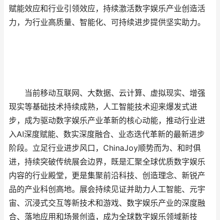
赋能效应和行业引领效应，持续激活数字娱乐产业创造活
力，为行业高质量、智能化、可持续进步提供坚实助力。
当前移动互联网、大数据、云计算、虚拟现实、增强
现实等基础技术持续成熟，人工智能技术迎来爆发式进
步，成为驱动数字娱乐产业革新的核心动能，推动行业进
入AI深度赋能、数实深度融合、业态迭代革新的最新进步
阶段。立足行业进步风口，ChinaJoy顺势而为、和时俱
进，持续突破传统展会边界，既是汇聚全球优质数字娱乐
内容的行业殿堂，更是集聚前沿科技、创造理念、新锐产
品的产业科创高地。展会持续见证并助力人工智能、元宇
宙、沉浸式交互等新技术和游戏、数字娱乐产业的深度融
合、落地应用和场景创造，成为全球数字娱乐领域新技