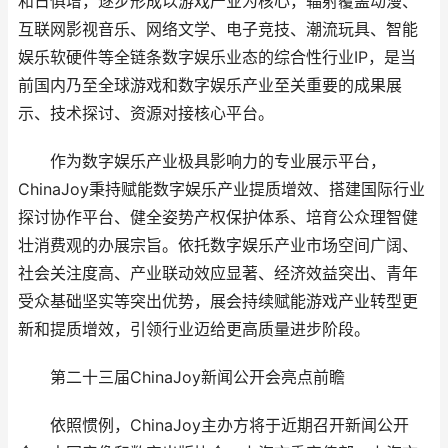
和日俱增，逐步形成以游戏产业为核心，辐射覆盖动漫、
互联网影视音乐、网络文学、电子竞技、潮流玩具、智能
娱乐软硬件等全链条数字娱乐业态的综合性行业IP，是当
前国内乃至全球游戏和数字娱乐产业至关重要的成果展
示、技术探讨、资源对接核心平台。
作为数字娱乐产业极具影响力的专业展示平台，
ChinaJoy秉持赋能数字娱乐产业提质增效、搭建国际行业
探讨协作平台、健全姿势产权保护体系、培育公众理智健
壮消费观的办展宗旨。依托数字娱乐产业市场空间广阔、
社会关注度高、产业联动效应显著、经济效益突出、青年
受众基础坚实等突出优势，展会持续赋能游戏产业转型更
新和提质增效，引领行业迈给更高质量进步阶段。
第二十三届ChinaJoy新闻公开会亮点前瞻
依照惯例，ChinaJoy主办方将于近期召开新闻公开