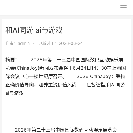
和AI同游 ai与游戏
作者：
admin
•
更新时间：2026-06-24
摘要： 2026年第二十三届中国国际数码互动娱乐展
览会(ChinaJoy)新闻发布会将于6月24日14：30在上海国
际会议中心一楼世纪厅召开。 2026 ChinaJoy：秉持
正确价值导向，涵养主流价值风尚 在各级指,和AI同游
ai与游戏
2026年第二十三届中国国际数码互动娱乐展览会