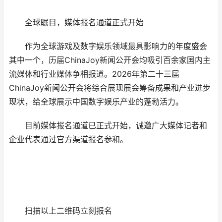
全球瞩目，媒体报名通道正式开始
作为全球游戏及数字娱乐领域最具影响力的年度盛会
其中一个，历届ChinaJoy新闻公开会均吸引百余家国内主
流媒体和行业媒体争相报道。2026年第二十三届
ChinaJoy新闻公开会将综合展现展会筹备成果和产业进步
现状，给全球展示中国数字娱乐产业的蓬勃活力。
目前媒体报名通道已正式开始，诚邀广大媒体记者和
企业代表通过官方渠道报名参和。
扫描以上二维码立刻报名