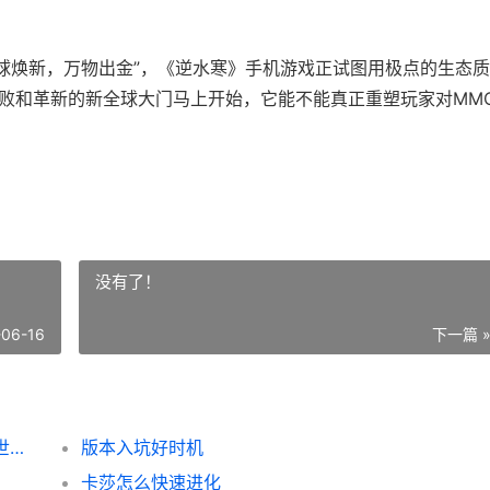
全球焕新，万物出金”，《逆水寒》手机游戏正试图用极点的生态
倾败和革新的新全球大门马上开始，它能不能真正重塑玩家对MM
没有了！
-06-16
下一篇 
《逆水寒：新世界》6月26日上线 逆水寒新世界双人预约怎么进
版本入坑好时机
卡莎怎么快速进化