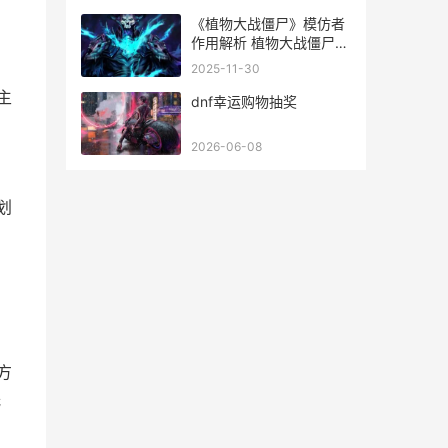
《植物大战僵尸》模仿者
作用解析 植物大战僵尸原
版
2025-11-30
主
dnf幸运购物抽奖
2026-06-08
划
方
低