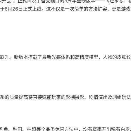
公开会”，正式揭晓了备受瞩目的3周年重磅版本——《逆水寒：
于6月26日正式上线。这不仅是一次简单的方法扩容，更是游戏
跃升。新版本搭载了最新光感体系和高精度模型，人物的皮肤纹
系的质量提高将直接赋能玩家的影棚摄影、剧情演出及剧组玩法
在钓鱼、种田、拍照等全品类休闲方法中，均有概率开出稀有白发