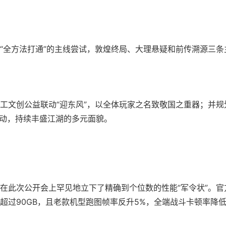
“全方法打通”的主线尝试，敦煌终局、大理悬疑和前传溯源三条
工文创公益联动“迎东风”，以全体玩家之名致敬国之重器；并规
联动，持续丰盛江湖的多元面貌。
在此次公开会上罕见地立下了精确到个位数的性能“军令状”。官
不超过90GB，且老款机型跑图帧率反升5%，全端战斗卡顿率降