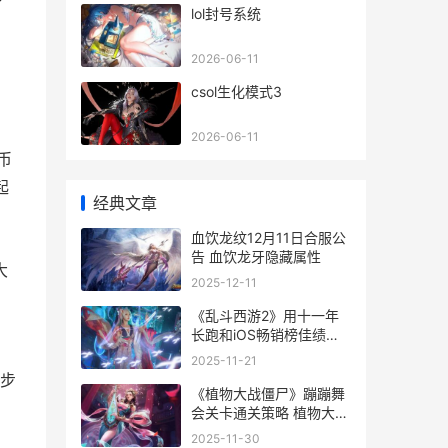
lol封号系统
2026-06-11
csol生化模式3
2026-06-11
币
起
经典文章
血饮龙纹12月11日合服公
告 血饮龙牙隐藏属性
大
2025-12-11
《乱斗西游2》用十一年
长跑和iOS畅销榜佳绩给
出答案 乱斗西游2燃灯古
2025-11-21
佛
步
《植物大战僵尸》蹦蹦舞
会关卡通关策略 植物大战
僵尸融合版
2025-11-30