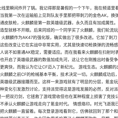
越火线里瞬间炸开了锅。我记得那是暑假的一个下午，我在频道里
当我第一次在运输船上见到队友手里那把带刺刀的金色AK，换
通皮肤枪，火麒麟是第一款英雄级武器，永久而且有加成属性。
造型就移不开眼。后来同班的一个同学买了火麒麟，我们轮流玩
。火麒麟作为AK47的强化版，确实做出了很多改进。它加了刺刀
这些改变让它在实战中非常实用，尤其是快速切枪换弹的流畅感
人说不如普通AK稳定，需要适应。而在我看来火麒麟在扫射时
也开启了英雄级武器的数值加成先河，这让它在刚推出时备受争
更爽快，而我认为它让CF迈入了新纪元。 游戏生态。火麒麟的
火麒麟之前CF的枪械基本平衡，技术决定一切。火麒麟成功后
英雄级武器接踵而至。这样一来游戏就有了明显的分层，氪金玩
种变化引发激烈讨论，支持派觉得这是游戏发展的必然，反对派
是一把双刃剑，它拯救了游戏营收但也在某种程度上损害了竞技
不承认火麒麟让游戏走向了氪金时代。 情感烙印。时光飞逝我
把火麒麟一直留着。每次登录游戏看到它，仿佛就回到了那个和