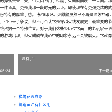
的掉落兴奋半天，也会因为用手枪赢了火麒麟而吹牛一星期。那
一件道具，更是我那一段时光的见证。即使现在有更强更炫的武
份特有的厚重手感。 永恒印记。火麒麟虽然已不再是顶级神器
，也带来了争议，但不可否认它是穿越火线发展史上最重要的节
终占据一个特殊位置。对于我们这些经历过它面世的老玩家来说
的游戏出现，但火麒麟在我心中的印象永远不会被磨灭。它就像
没有了！
-05-24
下一篇 
禅境花园攻略
饥荒黄油有什么用