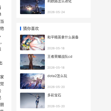
利欧路怎么进化
看
2026-05-24
弹
当
他
猜你喜欢
，
和平精英拿什么装备
，
2026-05-18
表
王者荣耀战队cd
出
2026-05-18
，
dota2怎么玩
家
觉
2026-05-20
公
多彩宝石
已
朋
2026-05-20