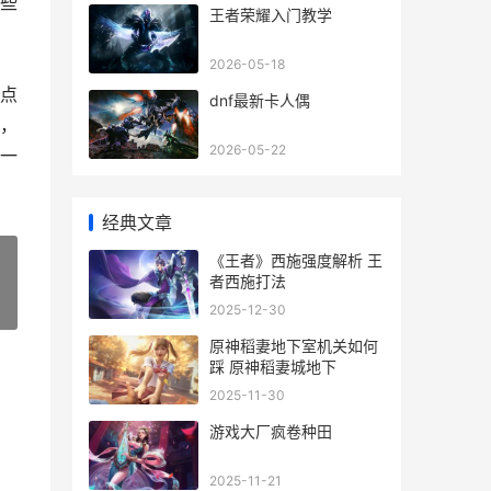
些
王者荣耀入门教学
，
2026-05-18
点
dnf最新卡人偶
，
2026-05-22
一
经典文章
《王者》西施强度解析 王
者西施打法
»
2025-12-30
原神稻妻地下室机关如何
踩 原神稻妻城地下
2025-11-30
游戏大厂疯卷种田
2025-11-21