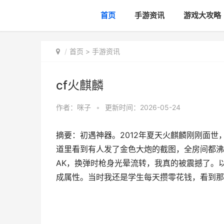
首页
手游资讯
游戏大攻略
首页
>
手游资讯
cf火麒麟
作者：
咪子
•
更新时间：2026-05-24
摘要：初遇神器。2012年夏天火麒麟刚刚面
道里看到有人发了金色大炮的截图，全房间都沸
AK，换弹时枪身光晕流转，我真的被震撼了。
成属性。当时我还是学生每天攒零花钱，看到那,