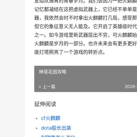
友组队通宵的青春岁月。我们会因为一把火麒麟
记忆都凝结在这把虚拟武器上，它已经不单单是
器，我依然会时不时拿出火麒麟打几局，感受那
但它的象征意义无人能及。它开启了英雄级时代
之一。如今游戏里新武器层出不穷，可火麒麟始
火麒麟是岁月的一部分。也许未来会有更多更好
座灯塔照亮了一个游戏的转折点。
禅境花园攻略
« 上一篇
2026
延伸阅读
cf火麒麟
dota船长出装