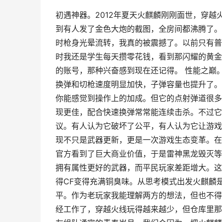
初遇神器。2012年夏天火麒麟刚刚面世，穿
到有人发了金色大炮的截图，全房间都沸腾了。
时枪身光晕流转，我真的被震撼了。以前只有普
时我还是学生每天攒零花钱，看到那闪耀的黄金
的账号，那种兴奋感到现在还记得。 性能之巅
换弹和切枪速度明显加快，子弹容量也提升了。
你能感觉到操作上的加成。但它的点射弹道很多
现更佳，配合快速换弹常常能连续击杀。不过它
议。有人认为它破坏了公平，有人认为它让游戏
现不只是武器更新，更是一次游戏生态变革。在
官方看到了巨大商业价值，于是雷神黑龙毁灭等
拥有属性更好的武器，而平民玩家差距增大。这
得CF变得充满铜臭味。从思考模式出发火麒麟
平。作为老玩家我能理解两方的想法，但也不得
经工作了，穿越火线玩得越来越少，但仓库里那