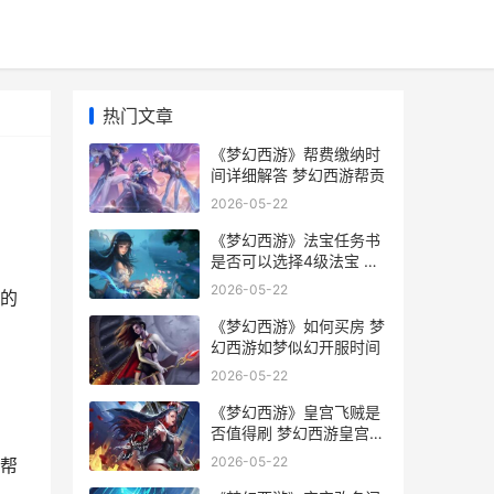
热门文章
《梦幻西游》帮费缴纳时
间详细解答 梦幻西游帮贡
2026-05-22
《梦幻西游》法宝任务书
是否可以选择4级法宝 梦
幻西游法爆几率怎么算
2026-05-22
的
《梦幻西游》如何买房 梦
幻西游如梦似幻开服时间
2026-05-22
《梦幻西游》皇宫飞贼是
否值得刷 梦幻西游皇宫飞
贼奖励丰厚么
2026-05-22
帮