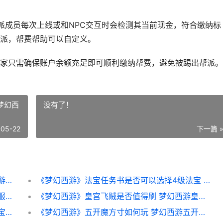
派成员每次上线或和NPC交互时会检测其当前现金，符合缴纳标
派，帮费帮助可以自定义。
家只需确保账户余额充足即可顺利缴纳帮费，避免被踢出帮派。
梦幻西
没有了！
-05-22
下一篇 
《梦幻西游》帮费缴纳时间详细解答 梦幻西游帮贡
《梦幻西游》法宝任务书是否可以选择4级法宝 梦幻西游法爆几率怎么算
《梦幻西游》如何买房 梦幻西游如梦似幻开服时间
《梦幻西游》皇宫飞贼是否值得刷 梦幻西游皇宫飞贼奖励丰厚么
《梦幻西游》宝宝改名问题解析 梦幻西游宝宝修0到10要多少修炼果
《梦幻西游》五开魔方寸如何玩 梦幻西游五开电脑配置