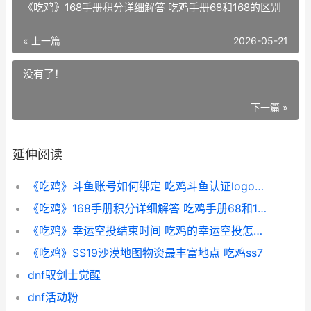
《吃鸡》168手册积分详细解答 吃鸡手册68和168的区别
« 上一篇
2026-05-21
没有了！
下一篇 »
延伸阅读
《吃鸡》斗鱼账号如何绑定 吃鸡斗鱼认证logo怎么获取
《吃鸡》168手册积分详细解答 吃鸡手册68和168的区别
《吃鸡》幸运空投结束时间 吃鸡的幸运空投怎么获得
《吃鸡》SS19沙漠地图物资最丰富地点 吃鸡ss7
dnf驭剑士觉醒
dnf活动粉