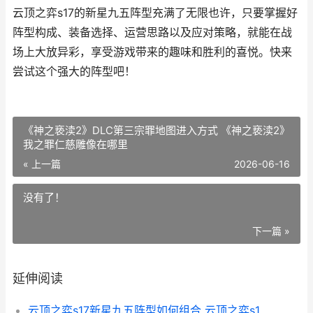
云顶之弈s17的新星九五阵型充满了无限也许，只要掌握好
阵型构成、装备选择、运营思路以及应对策略，就能在战
场上大放异彩，享受游戏带来的趣味和胜利的喜悦。快来
尝试这个强大的阵型吧！
《神之亵渎2》DLC第三宗罪地图进入方式 《神之亵渎2》
我之罪仁慈雕像在哪里
« 上一篇
2026-06-16
没有了！
下一篇 »
延伸阅读
云顶之弈s17新星九五阵型如何组合 云顶之弈s17新星特工队