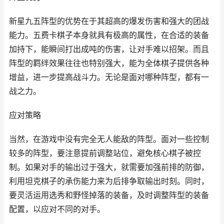
新星九五阵型的优势在于其超高的爆发伤害和强大的团战
能力。五费卡棋子本身就具有极高的属性，在合适的装备
加持下，能瞬间打出成吨的伤害，让对手难以招架。而且
阵型的羁绊效果往往也特别强大，能为全体棋子提供各种
增益，进一步提高战斗力。无论是面对哪种阵型，都有一
战之力。
应对策略
当然，在游戏中没有完全无人能敌的阵型。面对一些控制
较多的阵型，要注意提前调整站位，避免核心棋子被控
制。如果对手的输出过于强大，就需要加强前排的防御，
利用坦克棋子的承伤能力来为后排争取输出时刻。同时，
要灵活运用选秀和野怪掉落的装备，及时调整阵型的装备
配置，以应对不同的对手。