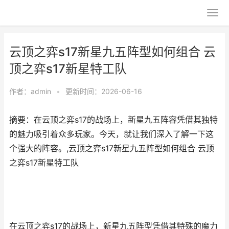
云顶之弈s17新星九五阵型如何组合 云
顶之弈s17新星特工队
作者：
admin
•
更新时间：2026-06-16
摘要：在云顶之弈s17的战场上，新星九五阵容凭借其独特
的魅力吸引着众多玩家。今天，就让我们深入了解一下这
个强大的阵容。,云顶之弈s17新星九五阵型如何组合 云顶
之弈s17新星特工队
在云顶之弈s17的战场上，新星九五阵型凭借其特殊的魔力