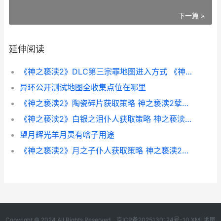
下一篇 »
延伸阅读
《神之亵渎2》DLC第三宗罪地图进入方式 《神之亵渎2》我之罪仁慈雕像在哪里
异环公开测试地图全收集点位在哪里
《神之亵渎2》陶瓷碎片获取策略 神之亵渎2孽刃怎么获取
《神之亵渎2》白银之泪仆人获取策略 神之亵渎2dlc怎么进入
望月辉光羊月灵有啥子用途
《神之亵渎2》月之子仆人获取策略 神之亵渎2攻略
Copyright © 2024 All Rights Reserved.
京ICP备2025130124号-10
XML地图