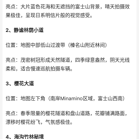
亮点：大片蓝色花海和无遮挡的富士山背景，晴天拍摄效
果极佳，呈现日系明信片般的视觉感受。
2、静谧林荫小道
位置：地图中部低山过渡带（榛名山附近林间）
亮点：茂密树冠形成天然隧道，四季绿意盎然，阴天光线
柔和，适合慢速巡航拍摄车辆。
3、樱花大道
位置：地图左下角（南岸Minamino区域，富士山西南）
亮点：春季限量的樱花隧道和盘山道路，花瓣铺满路面，
漂移时樱花纷飞，气氛感极佳。
4、海沟竹林秘境