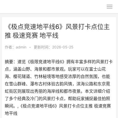
《极点竞速地平线6》风景打卡点位主
推 极速竞赛 地平线
作者：
admin
•
更新时间：2026-05-25
摘要：速览《极限竞速地平线6》拥有丰富多样的风景打卡
点，涵盖山野、海景和都市景观。玩家可以在富士山花
海、樱花隧道、竹林秘境等地感受浓厚的自然氛围，也能
在雪山群峰、瀑布古村体验古韵风情，滨海公路和东京霓
虹街区则展现出秀丽的海岸线和都市夜景。本文详细介绍
了多个经典及冷门的风景打卡点，帮助玩家捕捉最佳拍照
瞬间。,《极点竞速地平线6》风景打卡点位主推 极速竞赛
地平线