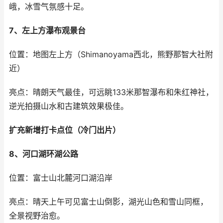
峨，冰雪气氛感十足。
7、左上方瀑布观景台
位置：地图左上方（Shimanoyama西北，熊野那智大社附
近）
亮点：晴朗天气最佳，可远眺133米那智瀑布和朱红神社，
逆光拍摄山水和古建筑效果极佳。
扩充新增打卡点位（冷门出片）
8、河口湖环湖公路
位置：富士山北麓河口湖沿岸
亮点：晴天上午可见富士山倒影，湖光山色和雪山同框，
全景视野治愈。