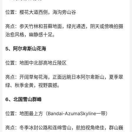
位置：樱花大道西侧，海沟旁山谷
亮点：参天竹林和苔藓地面，绿光通透，阴天或傍晚拍摄
治愈风格，幽静感十足。
5、阿尔卑斯山花海
位置：地图中北部高地丘陵区
亮点：开阔草甸花海，正面远眺日本阿尔卑斯山，夏季翠
绿、秋季金黄，视野震撼。
6、北国雪山群峰
位置：地图最上方（Bandai-AzumaSkyline一带）
亮点：冬季冰封公路和连绵雪山，航拍视角绝佳，群山巍