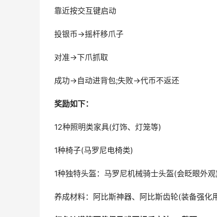
靠近按交互键启动
投银币→摇杆移爪子
对准→下爪抓取
成功→自动进背包;失败→代币不返还
奖励如下：
12种照明类家具(灯饰、灯笼等)
1种椅子(马罗尼电椅类)
1种独特头盔：马罗尼机械骑士头盔(会眨眼外观
养成材料：阿比斯神器、阿比斯齿轮(装备强化用