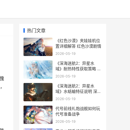
热门文章
《红色沙漠》夹娃娃机位
置详细解答 红色沙漠剧情
2026-05-19
《深海迷航2：异星水
域》耐热特性获取策略 深
海迷航2下载手游版
2026-05-19
傀
《深海迷航2：异星水
，
域》水蛞蝓特征说明 深海
迷航2载具有几种
2026-05-19
代号前线礼炮战舰如何玩
代号准备战争
2026-05-19