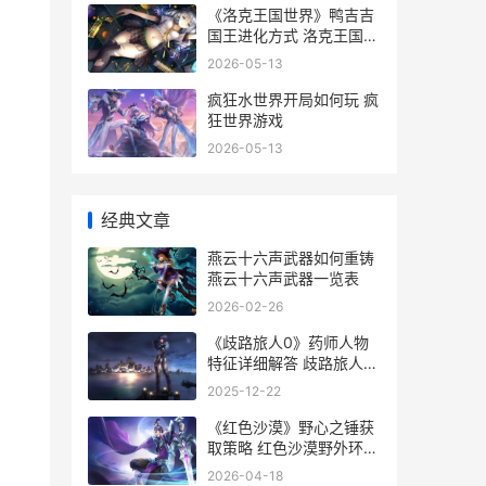
《洛克王国世界》鸭吉吉
国王进化方式 洛克王国世
界wiki
2026-05-13
疯狂水世界开局如何玩 疯
狂世界游戏
2026-05-13
经典文章
燕云十六声武器如何重铸
燕云十六声武器一览表
2026-02-26
《歧路旅人0》药师人物
特征详细解答 歧路旅人0
最强阵容推荐
2025-12-22
《红色沙漠》野心之锤获
取策略 红色沙漠野外环境
异常
2026-04-18