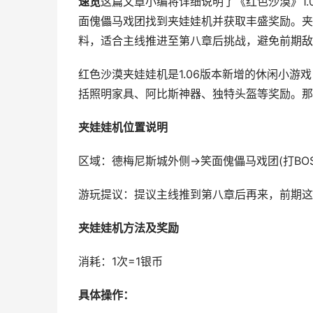
速览
这篇文章小编将详细说明了《红色沙漠》1
面傀儡马戏团找到夹娃娃机并获取丰盛奖励。夹
料，适合主线推进至第八章后挑战，避免前期敌
红色沙漠夹娃娃机是1.06版本新增的休闲小
括照明家具、阿比斯神器、独特头盔等奖励。那
夹娃娃机位置说明
区域：德梅尼斯城外侧→笑面傀儡马戏团(打BO
游玩提议：提议主线推到第八章后再来，前期这
夹娃娃机方法及奖励
消耗：1次=1银币
具体操作：