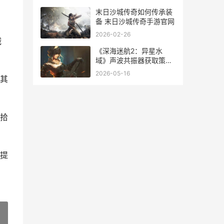
末日沙城传奇如何传承装
备 末日沙城传奇手游官网
。
2026-02-26
械
《深海迷航2：异星水
域》声波共振器获取策略
深海迷航2手机版下载
2026-05-16
其
拾
提