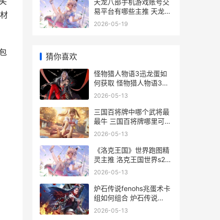
笑
天龙八部手机游戏账号交
易平台有哪些主推 天龙八
材
部手游官网畅游客户端下
2026-05-19
载
包
猜你喜欢
怪物猎人物语3迅龙蛋如
何获取 怪物猎人物语3轰
龙
2026-05-13
三国百将牌中哪个武将最
最牛 三国百将牌哪里可以
玩
2026-05-13
《洛克王国》世界跑图精
灵主推 洛克王国世界s2赛
季
2026-05-13
炉石传说fenohs兆蛋术卡
组如何组合 炉石传说
fgnb
2026-05-13