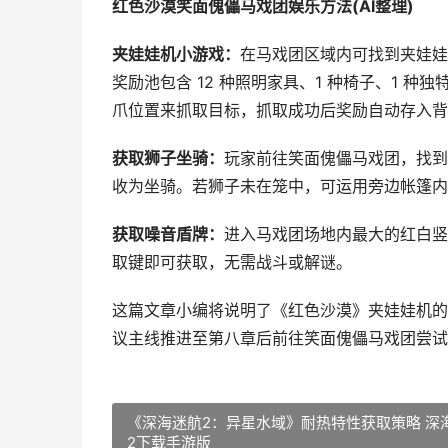
红色沙漠笑面傀儡马戏团娱乐方法(AI整理)
夹娃娃机小游戏：
在马戏团区域内可找到夹娃娃
奖励池包含 12 种照明家具、1 种椅子、1 
爪位置来抓取目标，抓取成功后奖励自动存入背
获取狮子坐骑：
玩家前往笑面傀儡马戏团，找到
收为坐骑。若狮子未在笼中，可运用旁边帐篷内
获取噪音盾牌：
进入马戏团场地内最大的红白竖
取键即可获取，无需战斗或解谜。
这篇文章小编将说明了《红色沙漠》夹娃娃机的
议主线推进至第八章后前往笑面傀儡马戏团尝试
《深海迷航2：异星水域》耐热特性获取策略 深
2下载手游版