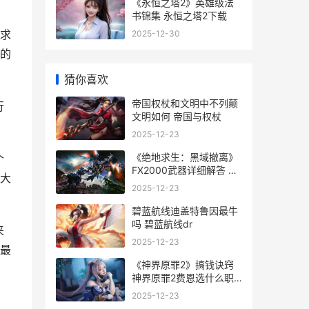
《永恒之塔2》英雄级法
书锦集 永恒之塔2下载
求
2025-12-30
的
猜你喜欢
帝国权杖和文明中不列颠
行
文明如何 帝国与权杖
2025-12-23
《绝地求生：黑域撤离》
个
FX2000武器详细解答 绝
大
地求生黑暗撤离
2025-12-23
碧蓝航线迪盖特鲁因最牛
吗 碧蓝航线dr
来
2025-12-23
最
《神界原罪2》搞钱诀窍
神界原罪2费恩选什么职
业
2025-12-23
，