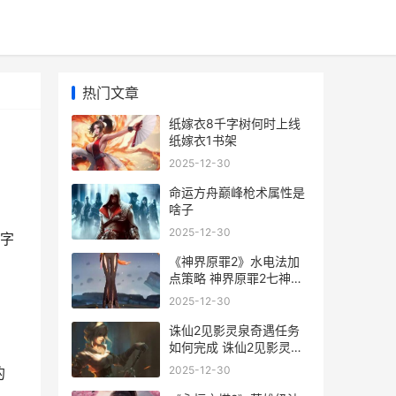
热门文章
纸嫁衣8千字树何时上线
纸嫁衣1书架
2025-12-30
命运方舟巅峰枪术属性是
啥子
2025-12-30
千字
《神界原罪2》水电法加
点策略 神界原罪2七神柱
子顺序
2025-12-30
诛仙2见影灵泉奇遇任务
如何完成 诛仙2见影灵泉
怎么触发
2025-12-30
的