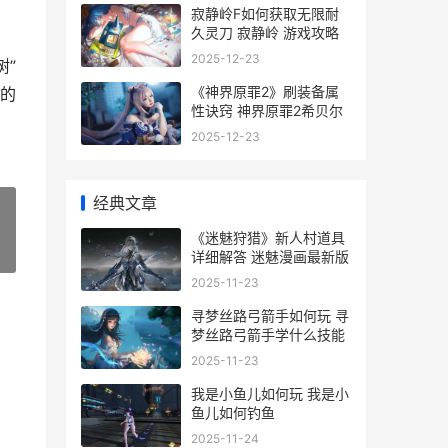
寂静岭F如何获取无限耐
久灵刀 寂静岭 游戏攻略
2025-12-23
树”
《神界原罪2》刷装备属
的
性诀窍 神界原罪2希贝尔
2025-12-23
经典文章
《迷魅狩猎》新人村道具
»
详细解答 迷魅漫画最新版
2025-11-23
寻梦丝路弓箭手如何玩 寻
梦丝路弓箭手学什么技能
2025-11-23
我是小鱼儿如何玩 我是小
鱼儿如何钓鱼
2025-11-24