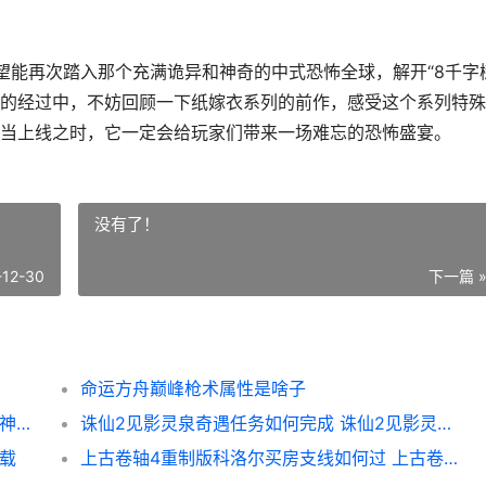
望能再次踏入那个充满诡异和神奇的中式恐怖全球，解开“8千字
的经过中，不妨回顾一下纸嫁衣系列的前作，感受这个系列特殊
当上线之时，它一定会给玩家们带来一场难忘的恐怖盛宴。
没有了！
-12-30
下一篇 
命运方舟巅峰枪术属性是啥子
《神界原罪2》水电法加点策略 神界原罪2七神柱子顺序
诛仙2见影灵泉奇遇任务如何完成 诛仙2见影灵泉怎么触发
下载
上古卷轴4重制版科洛尔买房支线如何过 上古卷轴4重制版和上古卷轴5哪个好玩