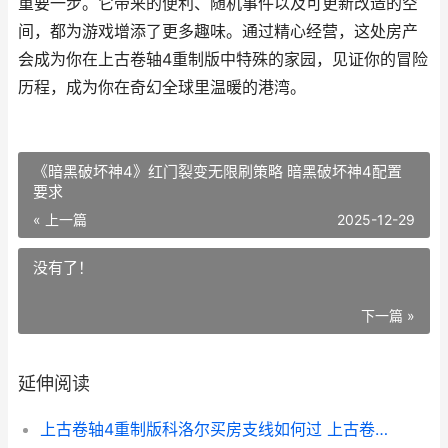
重要一步。它带来的便利、随机事件以及可更新改造的空
间，都为游戏增添了更多趣味。通过精心经营，这处房产
会成为你在上古卷轴4重制版中特殊的家园，见证你的冒险
历程，成为你在奇幻全球里温暖的港湾。
《暗黑破坏神4》红门裂变无限刷策略 暗黑破坏神4配置
要求
« 上一篇
2025-12-29
没有了！
下一篇 »
延伸阅读
上古卷轴4重制版科洛尔买房支线如何过 上古卷轴4重制版和上古卷轴5哪个好玩