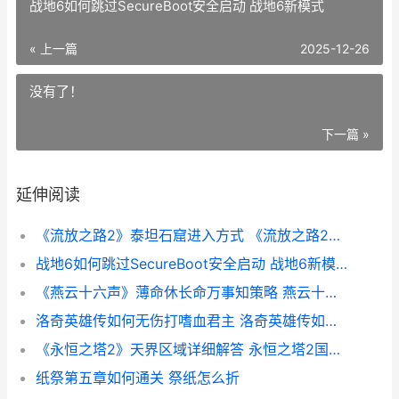
战地6如何跳过SecureBoot安全启动 战地6新模式
« 上一篇
2025-12-26
没有了！
下一篇 »
延伸阅读
《流放之路2》泰坦石窟进入方式 《流放之路2》手游
战地6如何跳过SecureBoot安全启动 战地6新模式
《燕云十六声》薄命休长命万事知策略 燕云十六声手游下载官方
洛奇英雄传如何无伤打嗜血君主 洛奇英雄传如何用卡刀攻击
《永恒之塔2》天界区域详细解答 永恒之塔2国服上线时间
纸祭第五章如何通关 祭纸怎么折