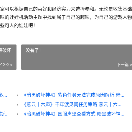
家可以根据自己的喜好和经济实力来选择参和。无论是收集基础
味的娃娃机活动主题中找到属于自己的趣味，为自己的游戏人物
些可人的娃娃吧！
黑破坏
没有了！
-12-25
下一篇 
吃鸡梦幻娃娃机价格是多少 吃鸡娃娃机活动多少钱
《暗黑破坏神4》紫色任务无法完成原因解析 暗黑破坏神4是单机游戏还是网游
《燕云十六声》千年渡见闻任务策略 燕云十六声云游戏
圣安地列斯OL如何快速刷属性等级 圣安地列斯视频攻略
《暗黑破坏神4》国服声望查看方式 暗黑破坏神4国服什么时候上线