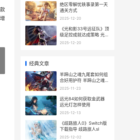
绝区零解忧轶事录第一天
款
通关方式
增
2025-12-20
《光和影33号远征队》顶
级足控成就达成策略 光和
影教材
2025-12-20
经典文章
»
羊蹄山之魂九尾套如何组
合好用护符 羊蹄山之魂九
尾铠甲哪里获得
2025-11-23
远光84如何获取金武器
远光灯怎样使用
2025-12-13
《歧路旅人0》Switch版
下载指导 歧路旅人sl
2025-12-02