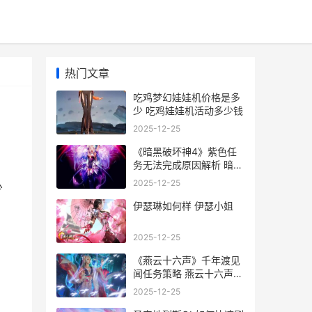
热门文章
吃鸡梦幻娃娃机价格是多
少 吃鸡娃娃机活动多少钱
2025-12-25
《暗黑破坏神4》紫色任
务无法完成原因解析 暗黑
破坏神4是单机游戏还是
2025-12-25
少
网游
伊瑟琳如何样 伊瑟小姐
2025-12-25
《燕云十六声》千年渡见
闻任务策略 燕云十六声云
游戏
2025-12-25