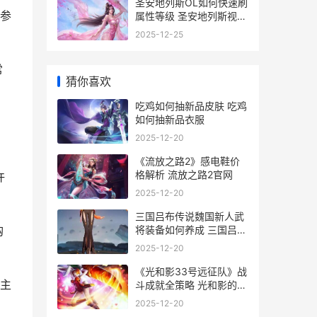
圣安地列斯OL如何快速刷
参
属性等级 圣安地列斯视频
攻略
2025-12-25
常
猜你喜欢
吃鸡如何抽新品皮肤 吃鸡
如何抽新品衣服
2025-12-20
《流放之路2》感电鞋价
格解析 流放之路2官网
许
2025-12-20
三国吕布传说魏国新人武
将装备如何养成 三国吕布
购
传说魏篇
2025-12-20
《光和影33号远征队》战
主
斗成就全策略 光和影的传
说第一集
2025-12-20