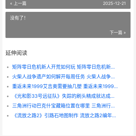
« 上一篇
2025-12-21
没有了！
下一篇 »
延伸阅读
矩阵零日危机新人开荒如何玩 矩阵零日危机新手职业选择
火柴人战争遗产如何解开每周任务 火柴人战争遗产FM
重返未来1999艾吉奥需要抽几塑 重返未来1999艾吉奥会返场吗
《光和影33号远征队》失踪的刷头精成就达成策略 光和影 图片
三角洲行动巴克什宝藏箱位置在哪里 三角洲行动巴克什密码门
《流放之路2》引路石地图制作 流放之路2编年史官网入口