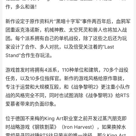
作，多么和谐！
新作设定于原作资料片“黑暗十字军”事件两百年后，血鸦军
团重返克洛诺斯，机械神教、太空死灵和兽人也将加入战
团。每个派系拥有自己的单机战役，除了这些之后还为玩
家设计了合作、多人对抗，以及倍受关注着的“Last
Stand”合作生存玩法。
游戏首发时将拥有4派系，110种单位和建筑，70多个战役
任务，以及10多位指挥官。新作的游戏风格给原作靠拢，
专注于运营和大规模互殴，和《战争黎明2》更注重小队作
战的风格完全不同，同时也试图消除《战争黎明3》给RTS
爱慕者带来的负面印象。
位于德国不来梅的King Art职业室之前开发过蒸汽朋克即
时战略游戏《钢铁割菜》（Iron Harvest），如果换掉水
雷组是寻回战锤RTS往日荣光的唯一途径，那么King Art