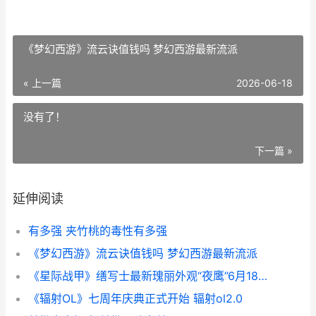
《梦幻西游》流云诀值钱吗 梦幻西游最新流派
« 上一篇
2026-06-18
没有了！
下一篇 »
延伸阅读
有多强 夹竹桃的毒性有多强
《梦幻西游》流云诀值钱吗 梦幻西游最新流派
《星际战甲》缮写士最新瑰丽外观“夜鹰”6月18日上线 “星际战甲”
《辐射OL》七周年庆典正式开始 辐射ol2.0