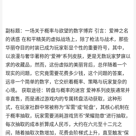
副标题：一场关于概率与欲望的数字博弈 引言：爱神之名
的诱惑 在和平精英的虚拟战场上，除了枪法与战术，那些
华丽夺目的时装已成为玩家彰显个性的重要符号，其中，
以浪漫与奢华著称的“爱神”系列皮肤，更是无数玩家梦寐以
求的收藏品，然而，这份虚拟的美丽背后，总伴随着一个
现实的问题，它究竟需要花费多少钱，这个问题的答案，
远非一个简单的数字，它交织着概率、策略与玩家复杂的
心境。 获取途径：转盘与概率的迷宫 爱神系列皮肤通常并
非直售，而是通过游戏内的专属转盘活动获取，这种形
式，在玩家社群中常被称为“军需”或“轮盘”，其核心机制在
于概率抽取，玩家需要消耗游戏货币“荣耀勋章”进行抽取，
每次抽取的成本折算成人民币，大约在六元至十二元之
间，随着抽取次数增加，花费会阶梯式上升，直至触发“保