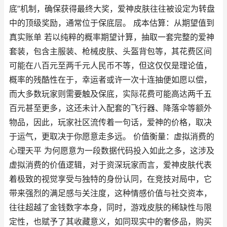
底”机制，确保获得最终大奖，爱神皮肤往往被设定为转盘
中的顶级奖励，通常位于保底层。 成本估算：从期望值到
真实账单 若以纯粹的概率期望计算，抽取一套完整的爱神
套装，包含主服装、枪械皮肤、头盔背包等，其花费区间
可能在八百元至两千元人民币不等，但这仅仅是理论值，
概率的残酷性在于，幸运者或许一次十连抽便如愿以偿，
而大多数玩家则需要触及保底，实际花费可能高达两千五
百元甚至更多，这还未计入配套的飞行器、降落伞等额外
物品，因此，玩家社区流传着一句话，爱神的价格，取决
于运气，更取决于你愿意走多远。 价值衡量：虚拟消费的
心理天平 为何愿意为一段数据代码投入如此之多，这涉及
虚拟消费的价值逻辑，对于资深玩家而言，爱神皮肤代表
着极致的视觉享受与独特的身份认同，在竞技对局中，它
带来强烈的满足感与关注度，这种情感价值与社交资本，
往往超越了金钱数字本身，同时，游戏皮肤的稀缺性与限
定性，也赋予了其收藏意义，如同现实中的奢侈品，购买