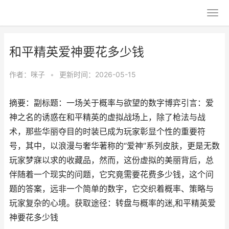
和平精英爱神要花多少钱
作者：
咪子
•
更新时间：2026-05-15
摘要：副标题：一场关于概率与欲望的数字博弈引言：爱
神之名的诱惑在和平精英的虚拟战场上，除了枪法与战
术，那些华丽夺目的时装已成为玩家彰显个性的重要符
号，其中，以浪漫与奢华著称的“爱神”系列皮肤，更是无数
玩家梦寐以求的收藏品，然而，这份虚拟的美丽背后，总
伴随着一个现实的问题，它究竟需要花费多少钱，这个问
题的答案，远非一个简单的数字，它交织着概率、策略与
玩家复杂的心境。获取途径：转盘与概率的迷,和平精英爱
神要花多少钱