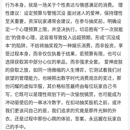
行为本身，就是一场关于个性表达与情感满足的消费。 理
性建议：设定预算与警惕沉没 面对迷人的爱神，保持理性
至关重要，资深玩家通常会建议，在参与抽奖前，明确设
定一个心理预算上限，并坚决执行，切忌抱有“下一次就能
出”的侥幸心理，这容易导致投入远超预期，形成“沉没成
本”的陷阱，不妨将抽奖视为一种娱乐消费，而非投资，享
受过程本身，而非仅仅执着于结果，若预算有限，也可以
选择获取其中部分心仪的单品，而非强求全套。 爱神皮肤
的获取之旅，如同一场微缩的人生博弈，它测试着我们对
欲望的管理能力，也映照出数字时代消费观念的变迁，那
份闪耀的虚拟华服，其价格标签最终由每位玩家自己书
写，它既可以是理性规划下的一次愉悦犒赏，也可能成为
冲动驱使后的一串冰冷数字，在扣动抽奖扳机之前，或许
我们更该问自己的是，我们追求的究竟是那件光鲜的外
衣，还是过程中那份心跳的体验，答案，永远握在玩家自
己的手中。