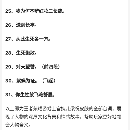
25、我为何不辩红妆三长载。
26、送到长亭。
27、从此生死各一方。
28、生死聚散。
29、对天盟誓。（前四段）
30、紫蝶为证。（飞起）
31、你生性放飞难舒展。
以上即为王者荣耀游戏上官婉儿梁祝皮肤的全部台词，展
现了人物的深厚文化背景和情感故事，帮助玩家更好地领
会人物含义。