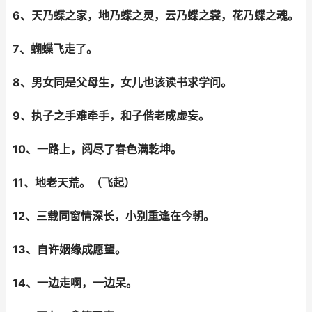
6、天乃蝶之家，地乃蝶之灵，云乃蝶之裳，花乃蝶之魂。
7、蝴蝶飞走了。
8、男女同是父母生，女儿也该读书求学问。
9、执子之手难牵手，和子偕老成虚妄。
10、一路上，阅尽了春色满乾坤。
11、地老天荒。（飞起）
12、三载同窗情深长，小别重逢在今朝。
13、自许姻缘成愿望。
14、一边走啊，一边呆。