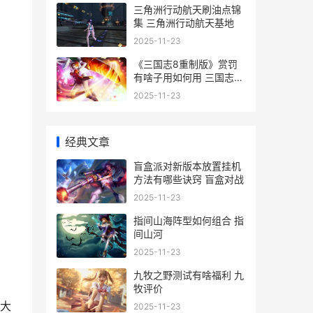
三角洲行动航天刷油点锦
集 三角洲行动航天基地
2025-11-23
《三国志8重制版》赏罚
有啥子用如何用 三国志8
重制版最强奇才
2025-11-23
经典文章
盲盒派对新版本放置挂机
方法有哪些诀窍 盲盒对战
2025-11-23
指间山海阵型如何组合 指
间山河
2025-11-23
九牧之野测试有啥福利 九
牧评价
扩大
2025-11-23