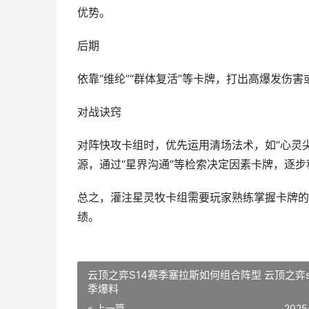
优势。
后期
依靠“维纶”“群体复活”等卡牌，打出高爆发伤
对战诀窍
对阵快攻卡组时，优先运用清场法术，如“心灵
源，通过“星界沟通”等检索决定因素卡牌，逐
总之，灌注星灵牧卡组需要玩家熟练掌握卡牌的
绩。
云顶之弈S14赛季塞拉斯如何组合阵型 云顶之弈s
季爆料
« 上一篇
2025