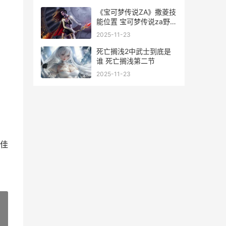
《宝可梦传说ZA》撒菱技
能位置 宝可梦传说za野生
特区图鉴
2025-11-23
死亡搁浅2中武士到底是
谁 死亡搁浅第二节
2025-11-23
佳
»