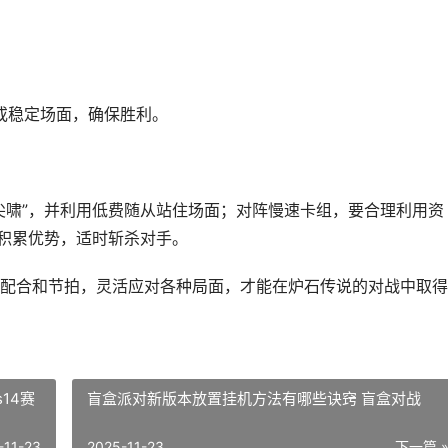
害或稳定场面，确保胜利。
尖啸”，并利用低费随从站住场面；对阵慢速卡组，要合理利用资
步积累优势，适时斩杀对手。
配合和节拍，灵活应对各种局面，才能在炉石传说的对战中取得
14赛
盲盒派对新版本放置挂机方法有哪些诀窍 盲盒对战
-11-23
2025-11-23
下一篇 