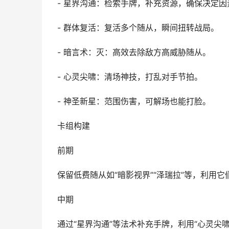
- 星界沟通：检索手牌，补充资源，确保决定
- 群体复活：复活多个随从，瞬间扭转战局。
- 暗言术：灭：高效去除敌方高威胁随从。
- 心灵尖啸：清场神技，打乱对手节拍。
- 神圣新星：范围伤害，可解场也能打脸。
卡组构建
前期
保留低费随从如“暗影视界”“泽瑞拉”等，利用
中期
通过“星界沟通”等法术补充手牌，利用“心灵尖啸