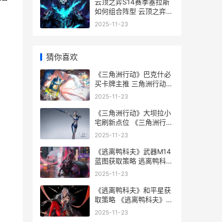
云顶之弈S14赛季塞拉斯
如何组合阵型 云顶之弈
s14赛季爆料
2025-11-23
猜你喜欢
《三角洲行动》巴克什必
买卡牌主推 三角洲行动官
网
2025-11-23
《三角洲行动》大坝拉小
宅刷新点位 《三角洲行
动》GTI
2025-11-23
《逃离鸭科夫》武器M14
蓝图获取策略 逃离鸭科夫
攻略
2025-11-23
《逃离鸭科夫》和平星获
取策略 《逃离鸭科夫》官
网
2025-11-23