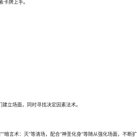
因素卡牌上手。
它们建立场面，同时寻找决定因素法术。
”“暗言术：灭”等清场，配合“神圣化身”等随从强化场面，不断