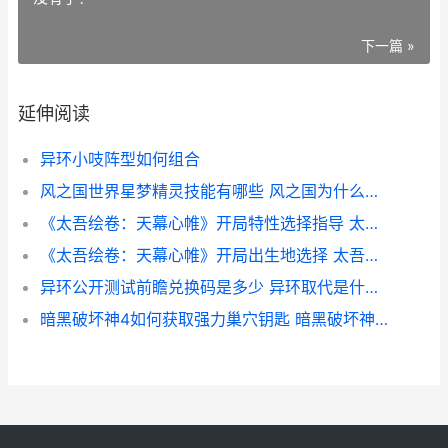
下一篇 »
延伸阅读
异环小吱阵型如何组合
风之国世界星梦精灵技能有哪些 风之国为什么那么弱
《太吾绘卷：天幕心帷》开局特性选择指导 太吾绘卷天幕心帷修改器
《太吾绘卷：天幕心帷》开局出生地选择 太吾绘卷天劫符箓怎么得
异环公开测试前瞻兑换码是多少 异环取代是什么意思
暗黑破坏神4如何获取强力巢穴钥匙 暗黑破坏神4如何欢呼