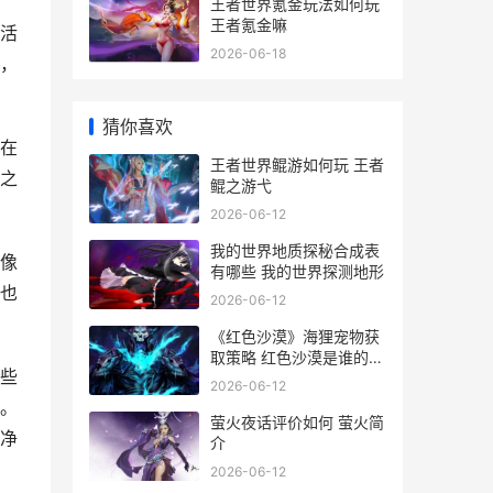
王者世界氪金玩法如何玩
王者氪金嘛
活
2026-06-18
，
猜你喜欢
在
王者世界鲲游如何玩 王者
之
鲲之游弋
2026-06-12
我的世界地质探秘合成表
像
有哪些 我的世界探测地形
也
2026-06-12
《红色沙漠》海狸宠物获
取策略 红色沙漠是谁的作
些
品
2026-06-12
。
萤火夜话评价如何 萤火简
净
介
2026-06-12