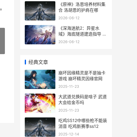
《原神》洛恩培养材料集
。
合 洛胡恩的护肩在哪
2026-06-12
《深海迷航2：异星水
域》海底隧道建造指导 深
海迷航2上线时间
2026-06-12
»
经典文章
崩坏因缘精灵是不是抽卡
游戏 崩坏精灵因缘官网
2025-11-23
大武道兑换码是啥子 武道
大会给金币吗
2025-11-23
吃鸡SS12中哪些枪不能装
消音 吃鸡新赛季ss12
2025-12-14