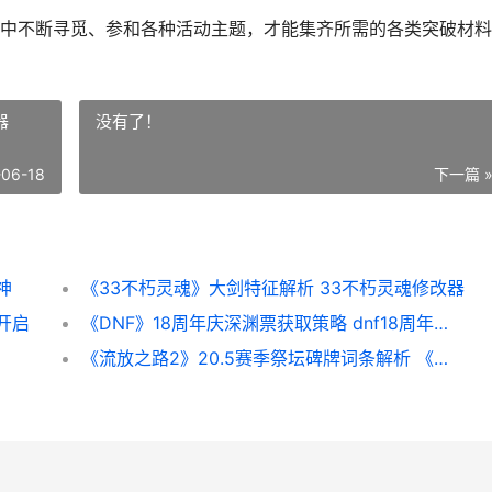
中不断寻觅、参和各种活动主题，才能集齐所需的各类突破材料
器
没有了！
-06-18
下一篇 
神
《33不朽灵魂》大剑特征解析 33不朽灵魂修改器
开启
《DNF》18周年庆深渊票获取策略 dnf18周年庆送什么
《流放之路2》20.5赛季祭坛碑牌词条解析 《流放之路2》2级神庙到90级 还能充能吗