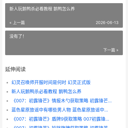
新人玩鹅鸭杀必看教程 鹅鸭怎么养
« 上一篇
2026-06-13
没有了！
下一篇 »
延伸阅读
幻灵召唤师开服时间是何时 幻灵正式版
新人玩鹅鸭杀必看教程 鹅鸭怎么养
《007：初露锋芒》情报木勺获取策略 初露锋芒电影完整版
蓝色星原旅谣中有哪些男人物 蓝色星原旅谣中高级奇波会怎么获得
《007：初露锋芒》盾牌9获取策略 007初露锋芒评分