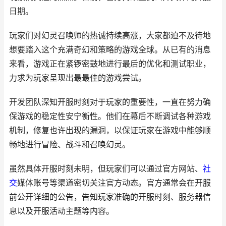
日期。
玩家们对幻灵召唤师的热诚持续高涨，大家都迫不及待地
想要踏入这个充满奇幻和策略的游戏全球。从已有的消息
来看，游戏正在紧锣密鼓地进行最后的优化和测试职业，
力求为玩家呈现出最最佳的游戏尝试。
开发团队深知开服时刻对于玩家的重要性，一直在努力确
保游戏的稳定性安宁衡性。他们在幕后不断调试各种游戏
机制，修复也许出现的漏洞，以保证玩家在游戏中能够顺
畅地进行冒险、战斗和召唤幻灵。
虽然具体开服时刻未明，但玩家们可以通过官方网站、
社
交
媒体账号等渠道密切关注官方动态。官方通常会在开服
前公开详细的公告，告知玩家准确的开服时刻、服务器信
息以及开服活动主题等内容。