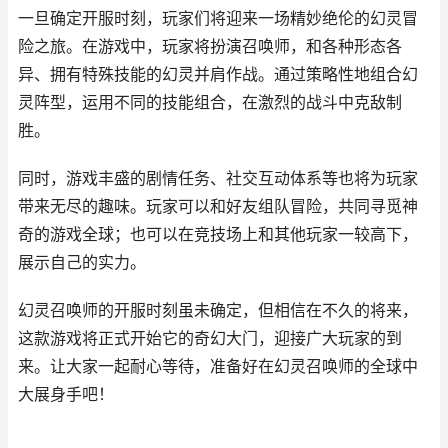
一旦确定开服时刻，玩家们将迎来一场精妙绝伦的幻灵冒
险之旅。在游戏中，玩家将扮演召唤师，和各种形态各
异、拥有特殊技能的幻灵并肩作战。通过策略性地组合幻
灵阵型，运用不同的技能组合，在激烈的战斗中克敌制
胜。
同时，游戏丰盛的剧情任务、社交互动体系等也将为玩家
带来无尽的趣味。玩家可以和好友组队冒险，共同寻觅神
奇的游戏全球；也可以在竞技场上和其他玩家一较高下，
展示自己的实力。
幻灵召唤师的开服时刻虽未确定，但相信在不久的将来，
这款游戏将正式开始它的奇幻大门，迎接广大玩家的到
来。让大家一起耐心等待，准备好在幻灵召唤师的全球中
大展身手吧！