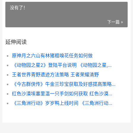
没有了！
下一篇 »
延伸阅读
原神月之六山有林猪粗嗅花任务如何做
《动物园之星2》登陆平台说明 《动物园之星,》辉哥
王者世界青野遗迹方法策略 王者荣耀清野
《今古群侠传》牛金兰珍宝获取及好感提高策略 今古群侠传银秋雨怎么招募
红色沙漠埃塞里温一只手剑如何获取 红色沙漠埃塞里温钢铁鳞片多久刷新
《三角洲行动》岁岁鸭上线时间 《三角洲行动》GTI