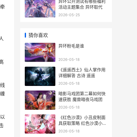
异环公开测试有哪些福利
牵
活动主题集合 异环取代
2026-05-25
猜你喜欢
人
异环粉毛是谁
2026-05-18
高
《遥遥西土》仙人掌作用
详细解答 古诗 遥遥
2026-05-18
线
缠
暗影马戏团第二幕如何快
速获胜 魔兽暗夜马戏团
2026-05-18
以
《红色沙漠》小丑皮制面
具获取策略 红色沙漠小地
击
图不显示敌人
2026-05-18