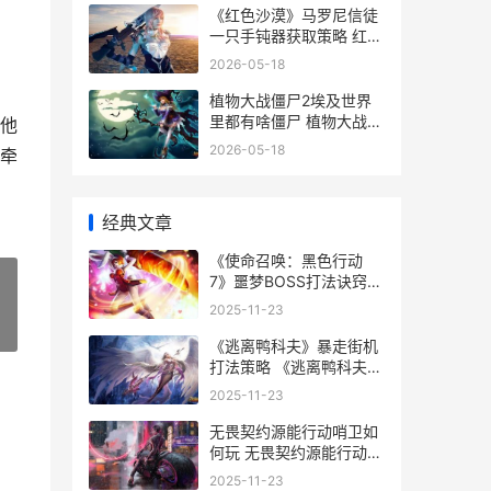
《红色沙漠》马罗尼信徒
一只手钝器获取策略 红色
沙漠马受伤了
2026-05-18
植物大战僵尸2埃及世界
里都有啥僵尸 植物大战僵
他
尸2下载
2026-05-18
牵
经典文章
《使命召唤：黑色行动
7》噩梦BOSS打法诀窍
使命召唤黑色行动7下载
2025-11-23
»
《逃离鸭科夫》暴走街机
打法策略 《逃离鸭科夫》
安卓
2025-11-23
无畏契约源能行动哨卫如
何玩 无畏契约源能行动手
游官网入口
2025-11-23