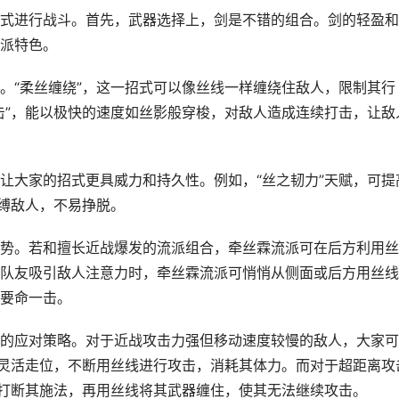
式进行战斗。首先，武器选择上，剑是不错的组合。剑的轻盈和
派特色。
。“柔丝缠绕”，这一招式可以像丝线一样缠绕住敌人，限制其行
击”，能以极快的速度如丝影般穿梭，对敌人造成连续打击，让敌
让大家的招式更具威力和持久性。例如，“丝之韧力”天赋，可提
束缚敌人，不易挣脱。
势。若和擅长近战爆发的流派组合，牵丝霖流派可在后方利用丝
队友吸引敌人注意力时，牵丝霖流派可悄悄从侧面或后方用丝线
要命一击。
的应对策略。对于近战攻击力强但移动速度较慢的敌人，大家可
人灵活走位，不断用丝线进行攻击，消耗其体力。而对于超距离攻
，打断其施法，再用丝线将其武器缠住，使其无法继续攻击。