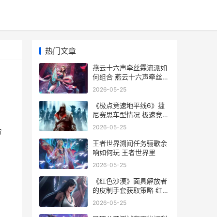
热门文章
燕云十六声牵丝霖流派如
何组合 燕云十六声牵丝玉
心法搭配
2026-05-25
《极点竞速地平线6》捷
尼赛思车型情况 极速竞赛
地平线
2026-05-25
合
王者世界溯闻任务骊歌余
响如何玩 王者世界里
2026-05-25
《红色沙漠》面具解放者
的皮制手套获取策略 红色
沙漠分析
2026-05-25