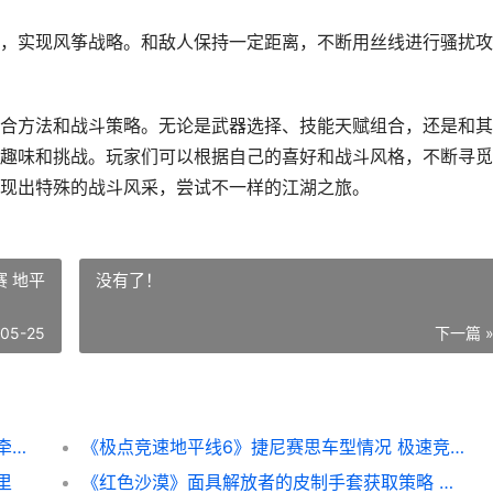
，实现风筝战略。和敌人保持一定距离，不断用丝线进行骚扰攻
合方法和战斗策略。无论是武器选择、技能天赋组合，还是和其
趣味和挑战。玩家们可以根据自己的喜好和战斗风格，不断寻觅
现出特殊的战斗风采，尝试不一样的江湖之旅。
 地平
没有了！
-05-25
下一篇 
燕云十六声牵丝霖流派如何组合 燕云十六声牵丝玉心法搭配
《极点竞速地平线6》捷尼赛思车型情况 极速竞赛 地平线
里
《红色沙漠》面具解放者的皮制手套获取策略 红色沙漠分析