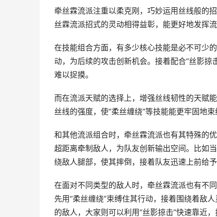
牵丝霖流派注重以柔克刚，巧妙运用丝线般的招
丝霖流派招式的灵动相得益彰，能更好地发挥流
在技能组合方面，有多少核心技能是必不可少的
动，为后续的攻击创新机会。接着配合“丝影掠
难以捉摸。
而在流派天赋的选择上，增强丝线韧性的天赋能
丝线的强度，使“柔丝缠绕”等技能能更牢固地
和其他流派组合时，牵丝霖流派也有其特殊的优
超距离牵制敌人，为队友创新输出空间。比如当
绕敌人腿部，使其摔倒，接着队友迅速上前给予
在面对不同类型的敌人时，牵丝霖流派也有不同
先用“柔丝缠绕”束缚住其行动，接着围绕着敌
的敌人，大家则可以利用“丝影掠击”快速靠近