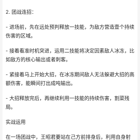
2. 团战连招：
- 进场前，先在远处预判释放一技能，为敌方营造壹个持续
伤害的区域。
- 接着看准时机突进，运用二技能将决定因素敌人冰冻，比
如敌方的核心输出或者刺客。
- 紧接着马上开始大招，在冰冻期间敌人无法躲避大招的高
额伤害，能瞬间打出成吨输出。
- 大招释放完后，再继续利用一技能的持续伤害，割菜残
局。
实战运用
在一场团战中，王昭君要站在己方前排身后，利用自身射