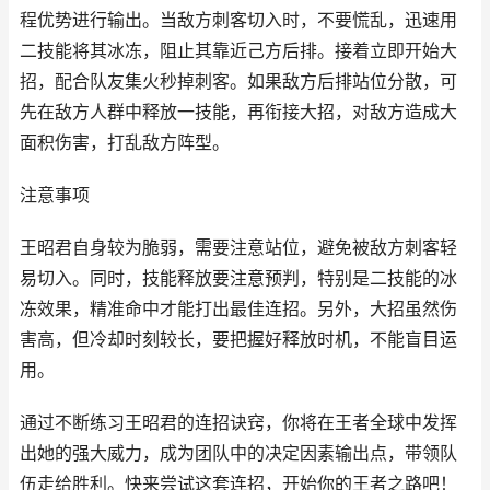
程优势进行输出。当敌方刺客切入时，不要慌乱，迅速用
二技能将其冰冻，阻止其靠近己方后排。接着立即开始大
招，配合队友集火秒掉刺客。如果敌方后排站位分散，可
先在敌方人群中释放一技能，再衔接大招，对敌方造成大
面积伤害，打乱敌方阵型。
注意事项
王昭君自身较为脆弱，需要注意站位，避免被敌方刺客轻
易切入。同时，技能释放要注意预判，特别是二技能的冰
冻效果，精准命中才能打出最佳连招。另外，大招虽然伤
害高，但冷却时刻较长，要把握好释放时机，不能盲目运
用。
通过不断练习王昭君的连招诀窍，你将在王者全球中发挥
出她的强大威力，成为团队中的决定因素输出点，带领队
伍走给胜利。快来尝试这套连招，开始你的王者之路吧！