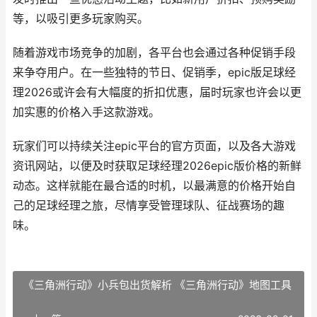
等，以吸引更多玩家购买。
随着游戏市场竞争的加剧，各平台也会通过各种促销手段
来争夺用户。在一些独特的节日、促销季，epic版足球经
理2026或许会有大幅度的折扣优惠，届时玩家也许会以更
加实惠的价格入手这款游戏。
玩家们可以持续关注epic平台的官方页面，以及各大游戏
资讯网站，以便及时获取足球经理2026epic版价格的新鲜
动态。这样就能在最合适的时机，以最满意的价格开始自
己的足球经理之旅，尽情享受管理球队、征战赛场的趣
味。
《三角洲行动》小兵包出货解析 《三角洲行动》地图工具