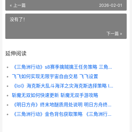
« 上一篇
2026-02-01
没有了！
下一篇 »
延伸阅读
《三角洲行动》s8赛季擒贼擒王任务策略 三角洲行动官网入口
飞飞如何实现无限宇宙自由交易 飞飞设置
《lol》海克斯大乱斗海洋之灾海克斯选择策略 lol海克斯大乱斗什么时候更新
斩魔无双如何快速更新 斩魔无双手游攻略
《明日方舟》终末地醚质用处说明 明日方舟终末地下载
《三角洲行动》金色背包获取策略 《三角洲行动》官方网站入口