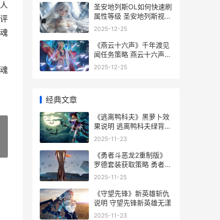
人
圣安地列斯OL如何快速刷
属性等级 圣安地列斯视频
评
攻略
2025-12-25
魂
《燕云十六声》千年渡见
闻任务策略 燕云十六声云
游戏
2025-12-25
魂
经典文章
《逃离鸭科夫》黑萝卜效
果说明 逃离鸭科夫绿背鳙
鱼
2025-11-23
»
《勇者斗恶龙2重制版》
罗德套装获取策略 勇者斗
恶龙2缇帕镇怎么去
2025-11-25
《守望先锋》新英雄斩仇
说明 守望先锋新英雄无漾
2025-11-23