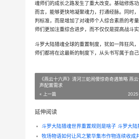
魂师们的成长之路发生了重大改变。基础修炼功
而言，能够更快地凝聚魂力，打通经脉。同时，
判标准，而是增加了对魂师个人综合素质的考量
师们更加注重综合进步，而不仅仅是提高战斗实
斗罗大陆猎魂全球的重置制度，犹如一阵狂风，
师们都将在这最新的制度下，从头书写属于自己
《燕云十六声》清河三蛇闹傻惊奇奇遇策略 燕云
声配置需求
« 上一篇
2025
延伸阅读