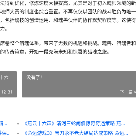
法得到优化，修炼速度大幅提高，尤其是对于初入魂师领域的新
魂师大赛的制度也综合重置。不再仅仅以团队的战斗胜负为唯一
，包括魂技的创造运用、和魂兽伙伴的协作默契程度等。这使得
力。
席卷整个猎魂体系，带来了无数的机遇和挑战。魂兽、猎魂者和
的传奇篇章，开始一段充满未知和惊喜的猎魂之旅。
十六
没有了！
-12-31
下一篇 
斗罗大陆猎魂世界重置规则是啥子 斗罗大陆猎魂世界官方版下载
《燕云十六声》清河三蛇闹傻惊奇奇遇策略 燕云十六声配置需求
牧场物语如何让风之繁华集市作物连续收成并保星级 牧场物语如何让老奶奶织袜子
《命运游戏3》宝刀永不老大结局达成策略 命运游戏3第五章攻略