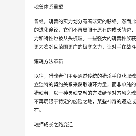
魂兽体系重塑
曾经，魂兽的实力划分有着既定的脉络。然而此
的进化途径，它们不再局限于原有的成长轨迹，
力和特性也被从头梳理。一些强大的魂兽种族获
更为凛冽且范围更广的极寒之力，让对手在战斗
猎魂方法革新
以往，猎魂者们主要通过传统的猎杀手段获取魂
立独特的契约关系来获取魂环力量，而非单纯的
猎魂者，以一种灵魂交融的方法给予对方风之魂
不再局限于特定的凶险之地，某些神奇的遗迹或
在。
魂师成长之路变迁